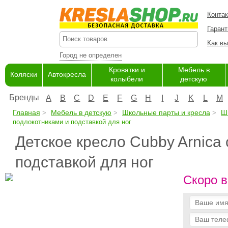
Конта
Гарант
Как вы
Город не определен
Кроватки и
Мебель в
Коляски
Автокресла
колыбели
детскую
Бренды
A
B
C
D
E
F
G
H
I
J
K
L
M
Главная
Мебель в детскую
Школьные парты и кресла
Ш
подлокотниками и подставкой для ног
Детское кресло Cubby Arnica
подставкой для ног
Скоро в