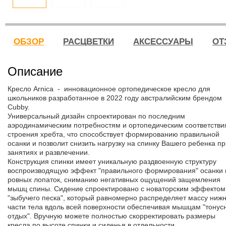
ОБЗОР
РАСЦВЕТКИ
АКСЕССУАРЫ
ОТ
Описание
Кресло Arnica - инновационное ортопедическое кресло для
школьников разработанное в 2022 году австралийским брендом
Cubby.
Универсальный дизайн спроектирован по последним
аэродинамическим потребностям и ортопедическим соответств
строения хребта, что способствует формированию правильной
осанки и позволит снизить нагрузку на спинку Вашего ребенка п
занятиях и развлечении.
Конструкция спинки имеет уникальную раздвоенную структуру
воспроизводящую эффект "правильного формирования" осанки 
ровных лопаток, сниманию негативных ощущений защемления
мышц спины. Сидение спроектировано с новаторским эффектом
"зыбучего песка", который равномерно распределяет массу ниж
части тела вдоль всей поверхности обеспечивая мышцам "тонус
отдых". Вручную можете полностью скорректировать размеры
кресла по высоте спинки и сиденья в отдельности.