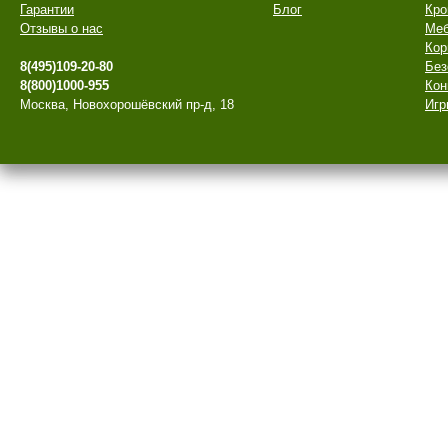
Гарантии
Блог
Кро
Отзывы о нас
Меб
Кор
8(495)109-20-80
Без
8(800)1000-955
Кон
Москва, Новохорошёвский пр-д, 18
Игр