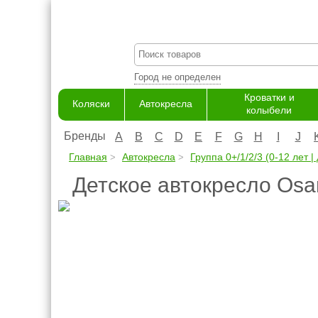
Город не определен
Кроватки и
Коляски
Автокресла
колыбели
Бренды
A
B
C
D
E
F
G
H
I
J
Главная
Автокресла
Группа 0+/1/2/3 (0-12 лет | 
Детское автокресло Osa