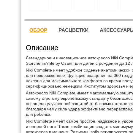
ОБЗОР
РАСЦВЕТКИ
АКСЕССУАР
Описание
Легендарное и инновационное автокресло Niki Comple
Storchenm?hle by Osann для детей с рождения до 12 л
Niki Complete имеет удобное сиденье анатомическо
для новорожденных, функцию вращения на 360 граду
наклона для максимального комфорта во время поезд
сертифицировано немецким Институтом здоровья и э
Автокресло Niki Complete имеет максимальную защиту
самому строгому европейскому стандарту безопасност
оснащено улучшенной защитой от боковых столкновен
благодаря чему сила удара эффективно перераспреде
для ребенка.
Niki Complete имеет самое простое, надежное и удоб
и опорной ноги. Такая комбинация сводит к минимуму
автокресла в машине. Разъемы Isofix регулируются п