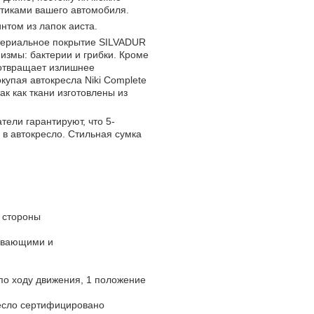
стиками вашего автомобиля.
нтом из лапок аиста.
ктериальное покрытие SILVADUR
измы: бактерии и грибки. Кроме
отвращает излишнее
упая автокресла Niki Complete
ак как ткани изготовлены из
ели гарантируют, что 5-
в автокресло. Стильная сумка
е стороны
кивающими и
по ходу движения, 1 положение
есло сертифицировано