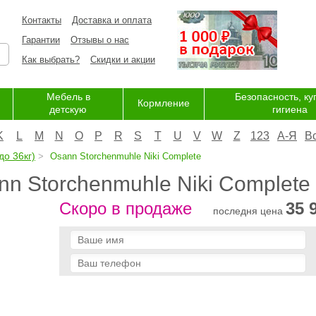
Контакты
Доставка и оплата
Гарантии
Отзывы о нас
Как выбрать?
Скидки и акции
Мебель в
Безопасность, ку
Кормление
детскую
гигиена
K
L
M
N
O
P
R
S
T
U
V
W
Z
123
А-Я
В
до 36кг)
Osann Storchenmuhle Niki Complete
nn Storchenmuhle Niki Complete
Скоро в продаже
35 
последня цена