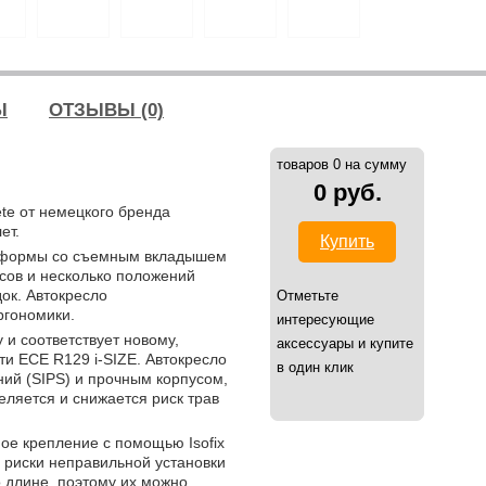
Ы
ОТЗЫВЫ (0)
товаров 0 на сумму
0 руб.
te от немецкого бренда
ет.
Купить
й формы со съемным вкладышем
сов и несколько положений
ок. Автокресло
Отметьте
ргономики.
интересующие
 и соответствует новому,
аксессуары и купите
и ECE R129 i-SIZE. Автокресло
в один клик
ий (SIPS) и прочным корпусом,
ляется и снижается риск трав
ное крепление с помощью Isofix
 риски неправильной установки
о длине, поэтому их можно