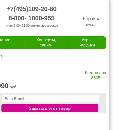
+7(495)109-20-80
8-800- 1000-955
Корзина
пустая
пн-вс 9:00- 21:00
время московское
пание,
Конверты,
Игры,
слинги
игрушки
се
Код товара
8865
990
руб
Заказать этот товар