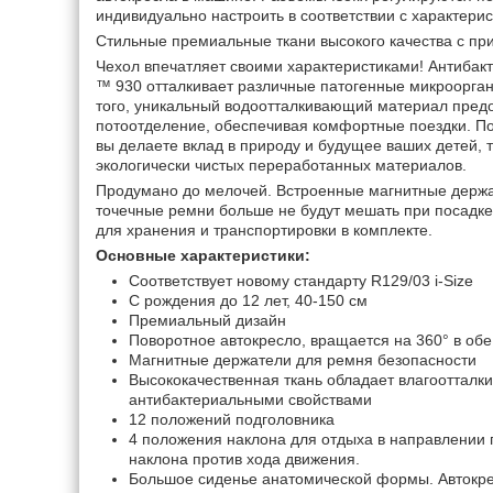
индивидуально настроить в соответствии с характери
Стильные премиальные ткани высокого качества с при
Чехол впечатляет своими характеристиками! Антиба
™ 930 отталкивает различные патогенные микроорган
того, уникальный водоотталкивающий материал пред
потоотделение, обеспечивая комфортные поездки. Пок
вы делаете вклад в природу и будущее ваших детей, т
экологически чистых переработанных материалов.
Продумано до мелочей. Встроенные магнитные держат
точечные ремни больше не будут мешать при посадке 
для хранения и транспортировки в комплекте.
Основные характеристики:
Соответствует новому стандарту R129/03 i-Size
С рождения до 12 лет, 40-150 см
Премиальный дизайн
Поворотное автокресло, вращается на 360° в об
Магнитные держатели для ремня безопасности
Высококачественная ткань обладает влагооттал
антибактериальными свойствами
12 положений подголовника
4 положения наклона для отдыха в направлении 
наклона против хода движения.
Большое сиденье анатомической формы. Автокр