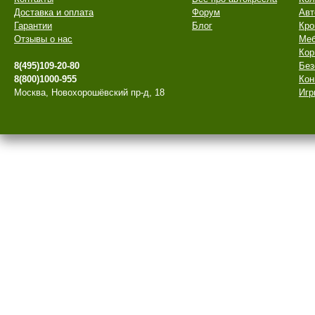
Доставка и оплата
Форум
Авт
Гарантии
Блог
Кро
Отзывы о нас
Меб
Кор
8(495)109-20-80
Без
8(800)1000-955
Кон
Москва, Новохорошёвский пр-д, 18
Игр