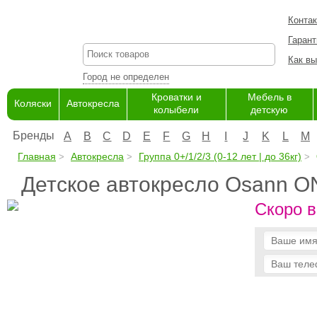
Конта
Гарант
Как вы
Город не определен
Кроватки и
Мебель в
Коляски
Автокресла
колыбели
детскую
Бренды
A
B
C
D
E
F
G
H
I
J
K
L
M
Главная
Автокресла
Группа 0+/1/2/3 (0-12 лет | до 36кг)
Детское автокресло Osann O
Скоро в