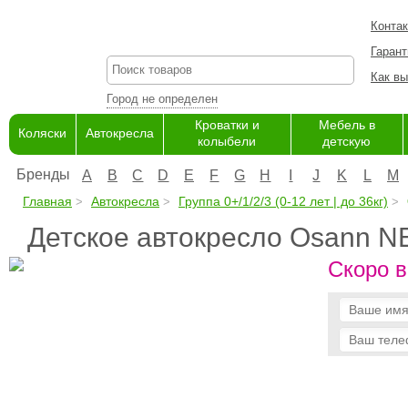
Конта
Гарант
Как вы
Город не определен
Кроватки и
Мебель в
Коляски
Автокресла
колыбели
детскую
Бренды
A
B
C
D
E
F
G
H
I
J
K
L
M
Главная
Автокресла
Группа 0+/1/2/3 (0-12 лет | до 36кг)
Детское автокресло Osann N
Скоро в