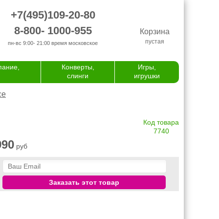
+7(495)109-20-80
8-800- 1000-955
Корзина
пустая
пн-вс 9:00- 21:00
время московское
пание,
Конверты,
Игры,
слинги
игрушки
се
Код товара
7740
990
руб
Заказать этот товар