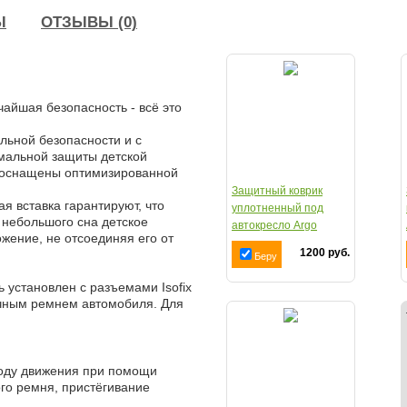
Ы
ОТЗЫВЫ (0)
айшая безопасность - всё это
льной безопасности и с
мальной защиты детской
и оснащены оптимизированной
Защитный коврик
я вставка гарантируют, что
уплотненный под
я небольшого сна детское
автокресло Argo
жение, не отсоединяя его от
Ч05КН-16
1200 руб.
Беру
 установлен с разъемами Isofix
чечным ремнем автомобиля. Для
о ходу движения при помощи
го ремня, пристёгивание