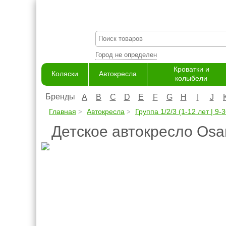
Город не определен
Кроватки и
Коляски
Автокресла
колыбели
Бренды
A
B
C
D
E
F
G
H
I
J
Главная
Автокресла
Группа 1/2/3 (1-12 лет | 9-3
Детское автокресло Osan