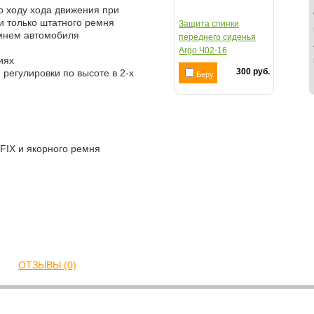
 по ходу хода движения при
и только штатного ремня
Защита спинки
емнем автомобиля
переднего сиденья
Argo Ч02-16
иях
300 руб.
регулировки по высоте в 2-х
Беру
FIX и якорного ремня
ОТЗЫВЫ (0)