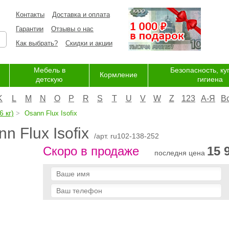
Контакты
Доставка и оплата
Гарантии
Отзывы о нас
Как выбрать?
Скидки и акции
Мебель в
Безопасность, ку
Кормление
детскую
гигиена
K
L
M
N
O
P
R
S
T
U
V
W
Z
123
А-Я
В
6 кг)
Osann Flux Isofix
n Flux Isofix
/арт. ru102-138-252
Скоро в продаже
15 
последня цена