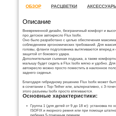
ОБЗОР
РАСЦВЕТКИ
АКСЕССУАР
Описание
Вневременной дизайн, безграничный комфорт и высоч
про детское автокресло Flux Isofix.
Оно было разработано с целью обеспечения максима
соблюдением эргономических требований. Для макси
головы, фланги подголовника вытягиваются вперед 
защитой от бокового удара.
Дополнительная съемная подушка, а также комфортна
малышу будет сидеть в Flux Isofix мягко и удобно. Дл
автокресло можно просто поместить в наклонное поло
заднего сиденья.
Благодаря гибридному решению Flux Isofix может быть
в сочетании с Top-Tether или, альтернативно, с 3-то
этого разъемы Isofix просто втягиваются.
Основные характеристики:
Группа 1 (для детей от 9 до 18 кг): установка п
ISOFIX и якорного ремня или при помощи штатно
ребенка 5-точечным ремнем