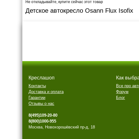
Не откладывайте, купите сейчас этот товар
Детское автокресло Osann Flux Isofix
Креслашоп
Как выбр
Контакты
Все про авт
Доставка и оплата
Форум
Гарантии
Блог
Отзывы о нас
8(495)109-20-80
8(800)1000-955
Москва, Новохорошёвский пр-д, 18