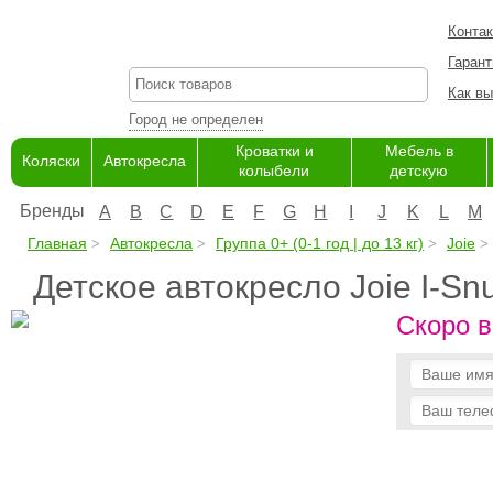
Конта
Гарант
Как вы
Город не определен
Кроватки и
Мебель в
Коляски
Автокресла
колыбели
детскую
Бренды
A
B
C
D
E
F
G
H
I
J
K
L
M
Главная
Автокресла
Группа 0+ (0-1 год | до 13 кг)
Joie
Детское автокресло Joie I-Sn
Скоро в