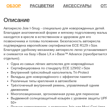
ОБЗОР
РАСЦВЕТКИ
АКСЕССУАРЫ
ОТ
Описание
Автокресло Joie I-Snug - специально для новорожденных детей.
Благодаря анатомической форме и мягкому подголовнику малы
находится в кресле в естественном и здоровом для его
позвоночника и головы положении. Безопасность автокресла
подтверждена европейским сертификатом ECE R129 i-Size.
Благодаря удобному механизму автокресло легко устанавливает
и снимается на базу i-Base LX и i-Base™ Advance (приобретаетс
отдельно).
Одна из самых лёгких автолюлек для новрождённых
Сертифицирована по стандарту ECE 129/02 i-Size
Внутренний трёхслойный наполнитель Tri-Protect
Вкладыш для новорождённого с эффектом памяти
Различные типы крепления в автомобиле
Трёхточечный внутренний ремень, управляемый одним
движением
Многопозиционная, эргономичная ручка для переноски
Выдвижной солнцезащитный козырёк с уровнем защиты UP
50+
Полная совместимость с колясками Joie или Maxi-Cosi (при