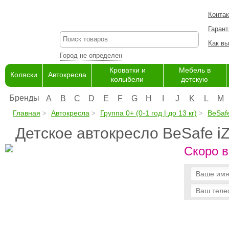
Конта
Гарант
Как вы
Город не определен
Кроватки и
Мебель в
Коляски
Автокресла
колыбели
детскую
Бренды
A
B
C
D
E
F
G
H
I
J
K
L
M
Главная
Автокресла
Группа 0+ (0-1 год | до 13 кг)
BeSaf
Детское автокресло BeSafe iZ
Скоро в