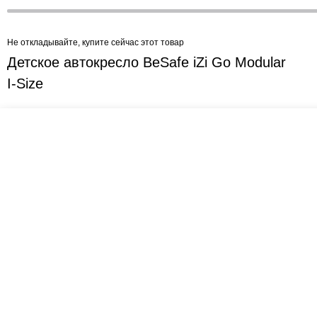
Не откладывайте, купите сейчас этот товар
Детское автокресло BeSafe iZi Go Modular
I-Size
Креслашоп
Как выбрать?
Ка
Контакты
Все про автокресла
Кол
Доставка и оплата
Форум
Авт
Гарантии
Блог
Кро
Отзывы о нас
Меб
Кор