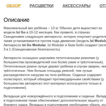
ОБЗОР
РАСЦВЕТКИ
АКСЕССУАРЫ
ОТ
Описание
Максимальный вес ребёнка – 13 кг. Обычно дети вырастают из
модели
Izi Go
в 10-12 месяцев. Как правило, в странах
Скандинавии следующее автокресло, которое покупают родител
также устанавливается против хода движения (модель
Izi Modul
Автокресло
Izi Go Modular
, Izi Modular и база Isofix создают сис
3 в 1 (Скандинавская безопасность).
Автокресло оснащено широкими пятиточечными ремнями (у
большинства производителей они более узкие и трёхточечные).
Пятиточечные ремни лучше держат ребёнка в случае аварии, че
трёхточечные. Чем больше площадь ремней, тем лучше
распределяются нагрузки на тело ребёнка. Сиденье содержит
полистирол, который обладает противоударными свойствами (у
большинства автокресел этот материал используется только в
подголовнике).
Вкладыши для новорождённого в подголовнике и сиденье. Вкла
в подголовнике также обеспечивает дополнительную защиту от
бокового удара. Вкладыш в подголовнике необходимо убрать, ес