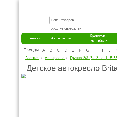
Город не определен
Кроватки и
Коляски
Автокресла
колыбели
Бренды
A
B
C
D
E
F
G
H
I
J
Главная
Автокресла
Группа 2/3 (3-12 лет | 15-36
Детское автокресло Brit