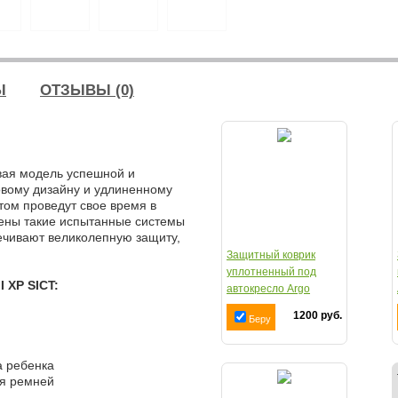
Ы
ОТЗЫВЫ (0)
овая модель успешной и
овому дизайну и удлиненному
том проведут свое время в
нены такие испытанные системы
печивают великолепную защиту,
Защитный коврик
уплотненный под
I XP SICT:
автокресло Argo
Ч05КН-16
1200 руб.
Беру
а ребенка
ля ремней