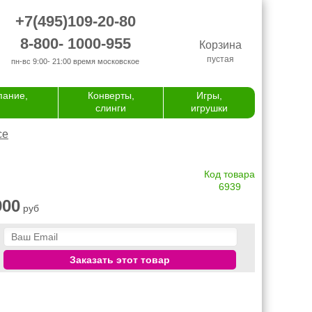
+7(495)109-20-80
8-800- 1000-955
Корзина
пустая
пн-вс 9:00- 21:00
время московское
пание,
Конверты,
Игры,
слинги
игрушки
се
Код товара
6939
900
руб
Заказать этот товар