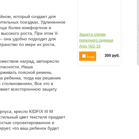
йном, который создает для
ительных поездках, Удлиненное
 еще более комфортное и
 высокого роста, При этом V-
Защита спинки
— она удобно подходит для
переднего сиденья
ранство по мере их роста,
Argo Ч02-16
300 руб.
Беру
ожеством наград, автокресло
опасности, Наша
ерживать поясной ремень
а ребенка, тогда как решение
столкновениях, Все это в
ивает всестороннюю защиту
пуса, кресло KIDFIX III M
стильный цвет текстиля придает
ностью спроектированное и
ирует, что ваш ребенок будет