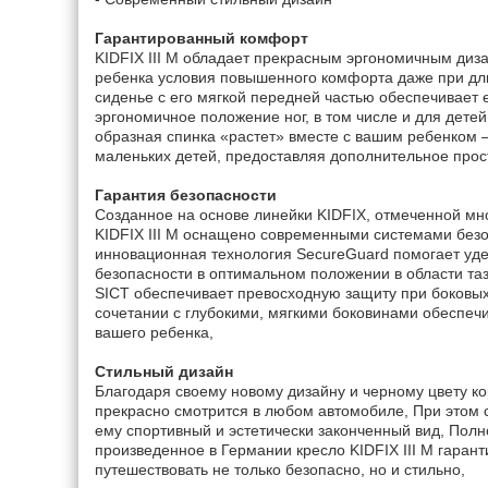
Гарантированный комфорт
KIDFIX III M обладает прекрасным эргономичным диза
ребенка условия повышенного комфорта даже при дл
сиденье с его мягкой передней частью обеспечивает
эргономичное положение ног, в том числе и для детей
образная спинка «растет» вместе с вашим ребенком 
маленьких детей, предоставляя дополнительное прост
Гарантия безопасности
Созданное на основе линейки KIDFIX, отмеченной мн
KIDFIX III M оснащено современными системами без
инновационная технология SecureGuard помогает уд
безопасности в оптимальном положении в области таз
SICT обеспечивает превосходную защиту при боковых 
сочетании с глубокими, мягкими боковинами обеспеч
вашего ребенка,
Стильный дизайн
Благодаря своему новому дизайну и черному цвету кор
прекрасно смотрится в любом автомобиле, При этом 
ему спортивный и эстетически законченный вид, Пол
произведенное в Германии кресло KIDFIX III M гарант
путешествовать не только безопасно, но и стильно,