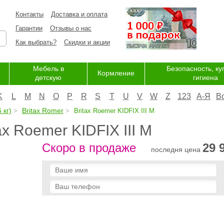
Контакты
Доставка и оплата
Гарантии
Отзывы о нас
Как выбрать?
Скидки и акции
Мебель в
Безопасность, ку
Кормление
детскую
гигиена
K
L
M
N
O
P
R
S
T
U
V
W
Z
123
А-Я
В
 кг)
Britax Romer
Britax Roemer KIDFIX III M
ax Roemer KIDFIX III M
Скоро в продаже
29 
последня цена