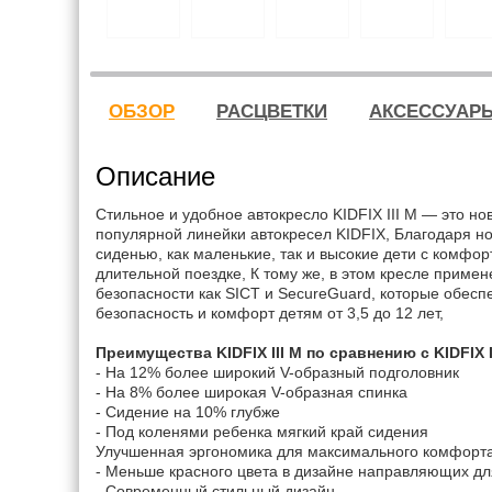
ОБЗОР
РАСЦВЕТКИ
АКСЕССУАР
Описание
Стильное и удобное автокресло KIDFIX III M — это н
популярной линейки автокресел KIDFIX, Благодаря н
сиденью, как маленькие, так и высокие дети с комфор
длительной поездке, К тому же, в этом кресле приме
безопасности как SICT и SecureGuard, которые обес
безопасность и комфорт детям от 3,5 до 12 лет,
Преимущества KIDFIX III M по сравнению с KIDFIX I
- На 12% более широкий V-образный подголовник
- На 8% более широкая V-образная спинка
- Сидение на 10% глубже
- Под коленями ребенка мягкий край сидения
Улучшенная эргономика для максимального комфорт
- Меньше красного цвета в дизайне направляющих д
- Современный стильный дизайн