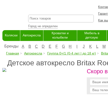
Конта
Гарант
Как вы
Город не определен
Кроватки и
Мебель в
Коляски
Автокресла
колыбели
детскую
Бренды
A
B
C
D
E
F
G
H
I
J
K
L
M
Главная
Автокресла
Группа 0+/1 (0-4 лет | до 18 кг)
Brit
Детское автокресло Britax Ro
Скоро в