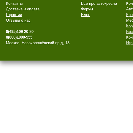
Контакты
Все про автокресла
Кол
Доставка и оплата
Форум
Авт
Гарантии
Блог
Кро
Отзывы о нас
Меб
Кор
8(495)109-20-80
Без
8(800)1000-955
Кон
Москва, Новохорошёвский пр-д, 18
Игр