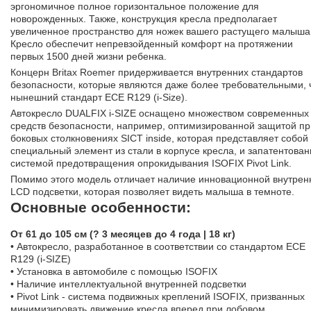
эргономичное полное горизонтальное положение для
новорожденных. Также, конструкция кресла предполагает
увеличенное пространство для ножек вашего растущего малыша
Кресло обеспечит непревзойденный комфорт на протяжении
первых 1500 дней жизни ребенка.
Концерн Britax Roemer придерживается внутренних стандартов
безопасности, которые являются даже более требовательными, 
нынешний стандарт ECE R129 (i-Size).
Автокресло DUALFIX i-SIZE оснащено множеством современных
средств безопасности, например, оптимизированной защитой пр
боковых столкновениях SICT inside, которая представляет собой
специальный элемент из стали в корпусе кресла, и запатентова
системой предотвращения опрокидывания ISOFIX Pivot Link.
Помимо этого модель отличает наличие инновационной внутрен
LCD подсветки, которая позволяет видеть малыша в темноте.
Основные особенности:
От 61 до 105 см (? 3 месяцев до 4 года | 18 кг)
• Автокресло, разработанное в соответствии со стандартом ECE
R129 (i-SIZE)
• Установка в автомобиле с помощью ISOFIX
• Наличие интеллектуальной внутренней подсветки
• Pivot Link - система подвижных креплений ISOFIX, призванных
минимизировать движение кресла вперед при лобовом