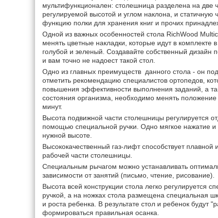
мультифункционален: столешница разделена на две ч
регулируемой высотой и углом наклона, и статичную 
функцию полки для хранения книг и прочих принадле
Одной из важных особенностей стола RichWood Multic
менять цветные накладки, которые идут в комплекте в 
голубой и зеленый. Создавайте собственный дизайн п
и вам точно не надоест такой стол.
Одно из главных преимуществ данного стола - он под
отметить рекомендацию специалистов ортопедов, кото
повышения эффективности выполнения заданий, а т
состояния организма, необходимо менять положение 
минут.
Высота подвижной части столешницы регулируется отд
помощью специальной ручки. Одно мягкое нажатие и
нужной высоте.
Высококачественный газ-лифт способствует плавной и
рабочей части столешницы.
Специальным рычагом можно устанавливать оптималь
зависимости от занятий (письмо, чтение, рисование).
Высота всей конструкции стола легко регулируется с
ручкой, а на ножках стола размещена специальная ш
и роста ребенка. В результате стол и ребенок будут "р
формироваться правильная осанка.