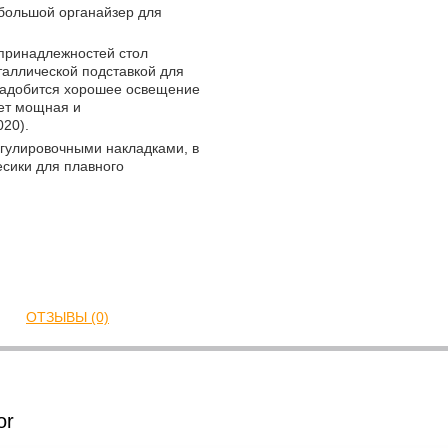
большой органайзер для
 принадлежностей стол
таллической подставкой для
онадобится хорошее освещение
ет мощная и
20).
гулировочными накладками, в
есики для плавного
ОТЗЫВЫ (0)
or