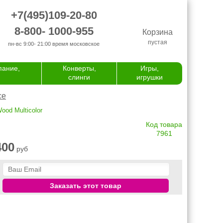
+7(495)109-20-80
8-800- 1000-955
Корзина
пустая
пн-вс 9:00- 21:00
время московское
пание,
Конверты,
Игры,
слинги
игрушки
се
ood Multicolor
Код товара
7961
400
руб
Заказать этот товар