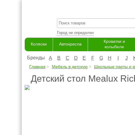
Город не определен
Кроватки и
Коляски
Автокресла
колыбели
Бренды
A
B
C
D
E
F
G
H
I
J
Главная
Мебель в детскую
Школьные парты и к
Детский стол Mealux Ric