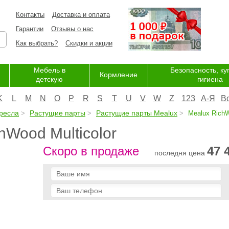
Контакты
Доставка и оплата
Гарантии
Отзывы о нас
Как выбрать?
Скидки и акции
Мебель в
Безопасность, ку
Кормление
детскую
гигиена
K
L
M
N
O
P
R
S
T
U
V
W
Z
123
А-Я
В
ресла
Растущие парты
Растущие парты Mealux
Mealux RichW
hWood Multicolor
Скоро в продаже
47 
последня цена