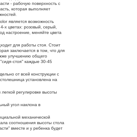
асти - рабочую поверхность с
часть, которая выполняет
жностей.
olor является возможность
4-х цветах: розовый, серый,
од настроение, меняйте цвета
ходит для работы стоя. Стоит
рая заключается в том, что для
акже улучшению общего
"сидя-стоя" каждые 30-45
ельно от всей конструкции с
 столешница установлена на
 легкой регулировке высоты
ный угол наклона в
пециальной механической
кала соотношения высоты стола
асти" вместе и у ребенка будет