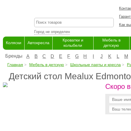
Конта
Гарант
Как вы
Город не определен
Кроватки и
Мебель в
Коляски
Автокресла
колыбели
детскую
Бренды
A
B
C
D
E
F
G
H
I
J
K
L
M
Главная
Мебель в детскую
Школьные парты и кресла
Р
Детский стол Mealux Edmont
Скоро в