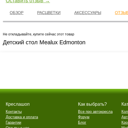
Оставить отзыв →
ОБЗОР
РАСЦВЕТКИ
АКСЕССУАРЫ
ОТЗЫВ
Не откладывайте, купите сейчас этот товар
Детский стол Mealux Edmonton
Креслашоп
Как выбрать?
Ка
Контакты
Все про автокресла
Кол
Доставка и оплата
Форум
Авт
Гарантии
Блог
Кро
Отзывы о нас
Меб