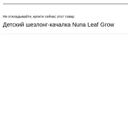
Не откладывайте, купите сейчас этот товар
Детский шезлонг-качалка Nuna Leaf Grow
Креслашоп
Как выбрать?
Ка
Контакты
Все про автокресла
Кол
Доставка и оплата
Форум
Авт
Гарантии
Блог
Кро
Отзывы о нас
Меб
Кор
8(495)109-20-80
Без
8(800)1000-955
Кон