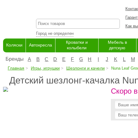
Конта
Гарант
Как вы
Город не определен
Кроватки и
Мебель в
Коляски
Автокресла
колыбели
детскую
Бренды
A
B
C
D
E
F
G
H
I
J
K
L
M
Главная
Игры, игрушки
Шезлонги и качели
Nuna Leaf Gro
Детский шезлонг-качалка Nun
Скоро в