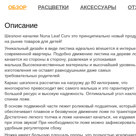
ОБЗОР
РАСЦВЕТКИ
АКСЕССУАРЫ
ОТ
Описание
Шезлонг-качалки Nuna Leaf Curv это принципиально новый прод
на рынке товаров для детей!
Уникальный дизайн в виде листика идеально впишется в интерье
современной квартиры. Подобно движению листика на дереве л
качается из стороны в сторону, развлекая и успокаивая
малыша.Высококачественные материалы и высочайший уровень
изготовления не оставят равнодушными даже самых
требовательных родителей.
Каркас шезлонга рассчитан на нагрузку до 80 килограмм, что
многократно превосходит вес самого малыша и это гарантирует
большой ресурс и высокую надежность. Оптимальный угол накл
спинки ложе.
В основе подвижной части лежит роликовый подшипник, который
обеспечивает плавное и беззвучное движение ложе по траектори
Достаточно легкого толчка и ложе начинает качаться, не издавая
при этом звуков! При необходимости ложе можно зафиксировать
удобным регулятором сбоку.
Ножка имеет большую площадь опоры, что полностью исключае