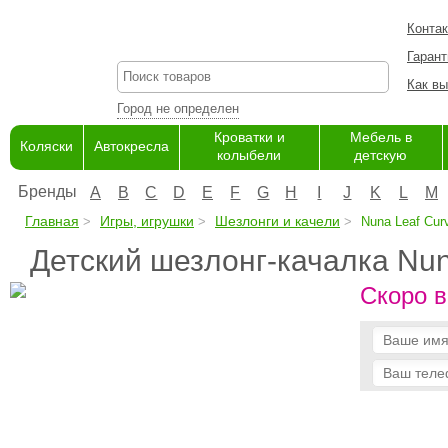
Конта
Гарант
Как вы
Город не определен
Кроватки и
Мебель в
Коляски
Автокресла
колыбели
детскую
Бренды
A
B
C
D
E
F
G
H
I
J
K
L
M
Главная
Игры, игрушки
Шезлонги и качели
Nuna Leaf Cur
Детский шезлонг-качалка Nun
Скоро в