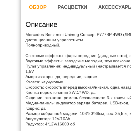
ОБЗОР
РАСЦВЕТКИ
АКСЕССУАР
Описание
Mercedes-Benz mini Unimog Concept P777BP 4WD 
дистанционным управлением
Полноприводный.
Световые эффекты: фары передние (диодные огни),
Звуковые эффекты: заводские мелодии, звук клаксона
Пульт управления: индивидуальный (настраивается по 
1,5V
Амортизаторы: да, передние, задние
Колеса: каучуковые
Скорость: скорость вперед высокая/низкая, одна наза
Кнопка переключения 2WD/4WD: да
Сидение: эко-кожа, ремень безопасности 3-х точечны
Медиа-панель: индикатор заряда батареи, USB-вход, 
Коврик: да
Размер собранной модели: 108*80*88см, вес: 25,5 кг, м
Аккумулятор: 12V/10Аh
Редуктор: 4*12V/16000 об