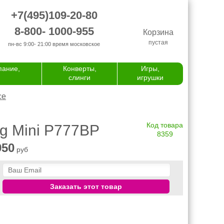
+7(495)109-20-80
8-800- 1000-955
Корзина
пустая
пн-вс 9:00- 21:00
время московское
пание,
Конверты,
Игры,
слинги
игрушки
се
Код товара
g Mini P777BP
8359
950
руб
Заказать этот товар