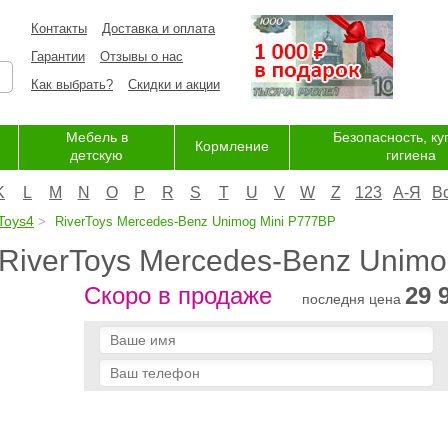
Контакты
Доставка и оплата
Гарантии
Отзывы о нас
Как выбрать?
Скидки и акции
Мебель в
Безопасность, ку
Кормление
детскую
гигиена
K
L
M
N
O
P
R
S
T
U
V
W
Z
123
А-Я
В
Toys4
RiverToys Mercedes-Benz Unimog Mini P777BP
RiverToys Mercedes-Benz Unimo
Скоро в продаже
29 
последня цена