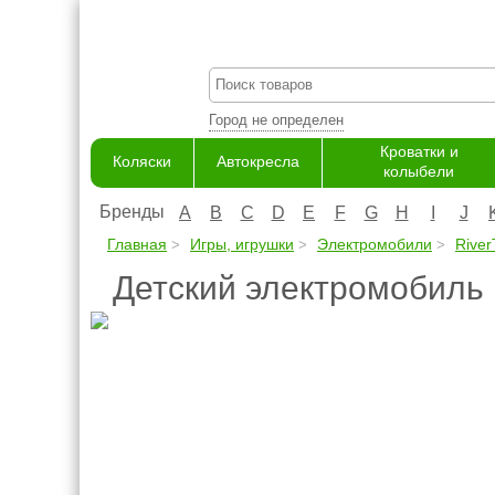
Город не определен
Кроватки и
Коляски
Автокресла
колыбели
Бренды
A
B
C
D
E
F
G
H
I
J
Главная
Игры, игрушки
Электромобили
River
Детский электромобиль 