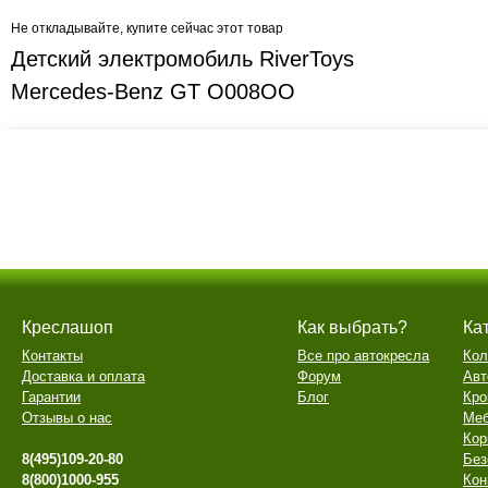
Не откладывайте, купите сейчас этот товар
Детский электромобиль RiverToys
Mercedes-Benz GT O008OO
Креслашоп
Как выбрать?
Ка
Контакты
Все про автокресла
Кол
Доставка и оплата
Форум
Авт
Гарантии
Блог
Кро
Отзывы о нас
Меб
Кор
8(495)109-20-80
Без
8(800)1000-955
Кон