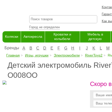
Конта
Гарант
Как вы
Город не определен
Кроватки и
Мебель в
Коляски
Автокресла
колыбели
детскую
Бренды
A
B
C
D
E
F
G
H
I
J
K
L
M
Главная
Игры, игрушки
Электромобили
RiverToys2
Ri
Детский электромобиль Rive
O008OO
Скоро в