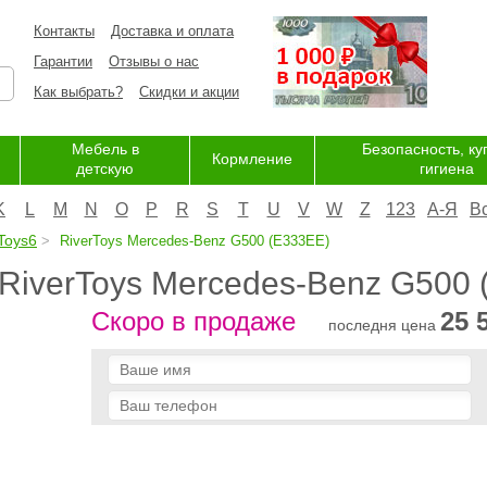
Контакты
Доставка и оплата
Гарантии
Отзывы о нас
Как выбрать?
Скидки и акции
Мебель в
Безопасность, ку
Кормление
детскую
гигиена
K
L
M
N
O
P
R
S
T
U
V
W
Z
123
А-Я
В
Toys6
RiverToys Mercedes-Benz G500 (E333EE)
RiverToys Mercedes-Benz G500 
Скоро в продаже
25 
последня цена