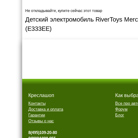
Не откладывайте, купите сейчас этот товар
Детский электромобиль RiverToys Mer
(E333EE)
Креслашоп
Как выбр
Контакты
Все про авт
Доставка и оплата
Форум
Гарантии
Блог
Отзывы о нас
8(495)109-20-80