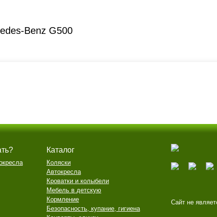
cedes-Benz G500
ать?
Каталог
окресла
Коляски
Автокресла
Кроватки и колыбели
Мебель в детскую
Кормление
Сайт не являет
Безопасность, купание, гигиена