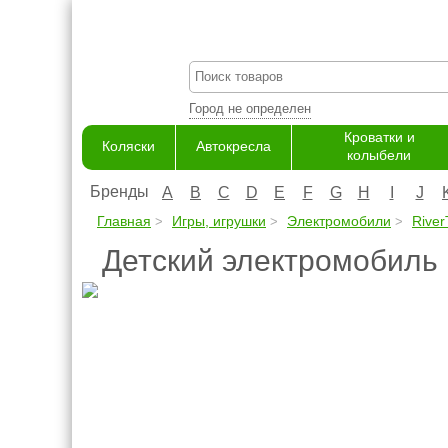
Город не определен
Кроватки и
Коляски
Автокресла
колыбели
Бренды
A
B
C
D
E
F
G
H
I
J
Главная
Игры, игрушки
Электромобили
River
Детский электромобиль 