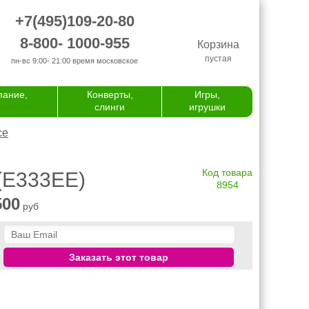
+7(495)109-20-80
8-800- 1000-955
Корзина
пустая
пн-вс 9:00- 21:00
время московское
пание,
Конверты,
Игры,
слинги
игрушки
се
Код товара
(E333EE)
8954
500
руб
Заказать этот товар