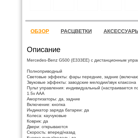
ОБЗОР
РАСЦВЕТКИ
АКСЕССУАР
Описание
Mercedes-Benz G500 (E333EE) с дистанционным упра
Полноприводный
Световые эффекты: фары передние, задние (включаю
Звуковые эффекты: заводские мелодии/звук клаксона
Пульт управления: индивидуальный (настраивается по 
1.5v AAА
Амортизаторы: да, задние
Включение: кнопка
Индикатор заряда батареи: да
Колеса: каучуковые
Коврик: да
Двери: открываются
Скорость: вперед/назад
Кнопка пульт/педаль: да