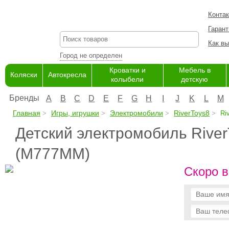
Конта
Гарант
Как вы
Город не определен
Кроватки и
Мебель в
Коляски
Автокресла
колыбели
детскую
Бренды
A
B
C
D
E
F
G
H
I
J
K
L
M
Главная
Игры, игрушки
Электромобили
RiverToys8
Riv
Детский электромобиль River
(M777MM)
Скоро в