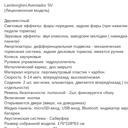
Lamborghini Aventador SV
(Лицензионная модель)
Двухместный.
Световые эффекты: фары передние, задние фары (при нажатии
педали тормоза)
Звуковые эффекты: звук клаксона, заводские мелодии ( намедиа
панели)
Амортизаторы: дифференциальная подвеска - механическая
тормозная система, задние дисковые тормоза, имеется ручник
Колеса: каучуковые
Рулевое управление: гидроусилитель
Металлический каркас, дно закрыто
Материал корпуса: перламутровый пластик + карбон
Скорость: 6-14 км/ч, вперед/назад, высокая/низкая
Сидение: 2 шт, эко-кожа, алькантара, двигается вперед/назад ( п
отдельности)
Ремень безопасности: полосной - 2шт, фиксируется сбоку
Включение: кнопка
Открываются двери (вверх, на доводчиках)
Медиа-панель: microSD-вход, USB-вход, Bluetooh, индикатор зар
батареи
Акустическая система - Сабвуфер
Размер собранной модели: 176*108*63 см