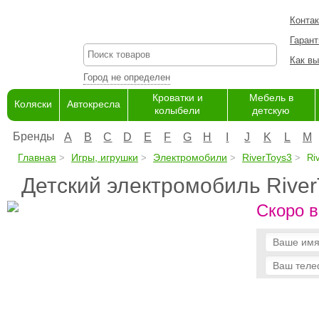
Конта
Гарант
Как вы
Город не определен
Кроватки и
Мебель в
Коляски
Автокресла
колыбели
детскую
Бренды
A
B
C
D
E
F
G
H
I
J
K
L
M
Главная
Игры, игрушки
Электромобили
RiverToys3
Ri
Детский электромобиль Rive
Скоро в