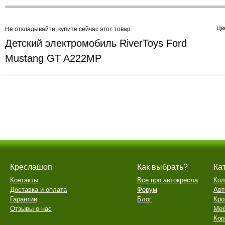
Цв
Не откладывайте, купите сейчас этот товар
Детский электромобиль RiverToys Ford
Mustang GT A222MP
Креслашоп
Как выбрать?
Ка
Контакты
Все про автокресла
Кол
Доставка и оплата
Форум
Авт
Гарантии
Блог
Кро
Отзывы о нас
Меб
Кор