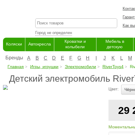
Конта
Гарант
Как вы
Город не определен
Кроватки и
Мебель в
Коляски
Автокресла
колыбели
детскую
Бренды
A
B
C
D
E
F
G
H
I
J
K
L
M
Главная
Игры, игрушки
Электромобили
RiverToys4
Riv
Детский электромобиль Rive
Цвет:
Чёрн
29
Моментальны