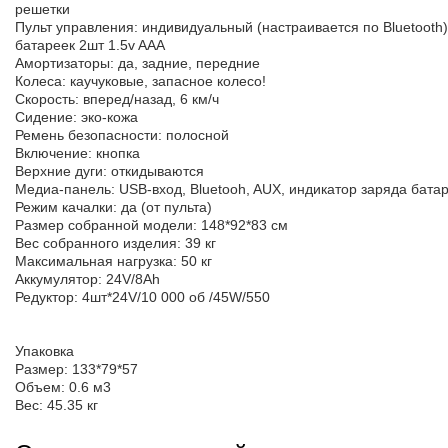
решетки
Пульт управления: индивидуальный (настраивается по Bluetooth)
батареек 2шт 1.5v AAА
Амортизаторы: да, задние, передние
Колеса: каучуковые, запасное колесо!
Скорость: вперед/назад, 6 км/ч
Сидение: эко-кожа
Ремень безопасности: полосной
Включение: кнопка
Верхние дуги: откидываются
Медиа-панель: USB-вход, Bluetooh, AUX, индикатор заряда бата
Режим качалки: да (от пульта)
Размер собранной модели: 148*92*83 см
Вес собранного изделия: 39 кг
Максимальная нагрузка: 50 кг
Аккумулятор: 24V/8Ah
Редуктор: 4шт*24V/10 000 об /45W/550
Упаковка
Размер: 133*79*57
Объем: 0.6 м3
Вес: 45.35 кг