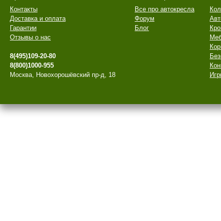
Контакты
Все про автокресла
Кол
Доставка и оплата
Форум
Авт
Гарантии
Блог
Кро
Отзывы о нас
Меб
Кор
8(495)109-20-80
Без
8(800)1000-955
Кон
Москва, Новохорошёвский пр-д, 18
Игр