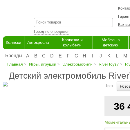
Конта
Гарант
Как вы
Город не определен
Кроватки и
Мебель в
Коляски
Автокресла
колыбели
детскую
Бренды
A
B
C
D
E
F
G
H
I
J
K
L
M
Главная
Игры, игрушки
Электромобили
RiverToys7
Ri
Детский электромобиль Riv
Цвет:
Розо
36
Моментальны