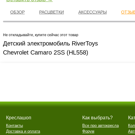
ОБЗОР
РАСЦВЕТКИ
АКСЕССУАРЫ
ОТЗЫВ
Не откладывайте, купите сейчас этот товар
Детский электромобиль RiverToys
Chevrolet Camaro 2SS (HL558)
Креслашоп
Как выбрать?
Ка
Контакты
Все про автокресла
Кол
Доставка и оплата
Форум
Авт