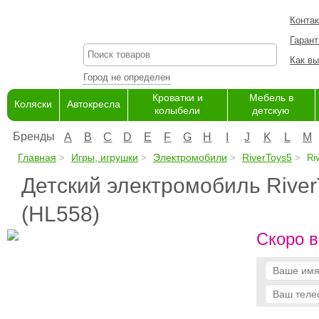
Конта
Гарант
Как вы
Город не определен
Кроватки и
Мебель в
Коляски
Автокресла
колыбели
детскую
Бренды
A
B
C
D
E
F
G
H
I
J
K
L
M
Главная
Игры, игрушки
Электромобили
RiverToys5
Riv
Детский электромобиль River
(HL558)
Скоро в