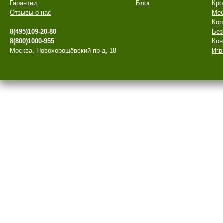
Гарантии
Блог
Кро
Отзывы о нас
Меб
Кор
8(495)109-20-80
Без
8(800)1000-955
Кон
Москва, Новохорошёвский пр-д, 18
Игр