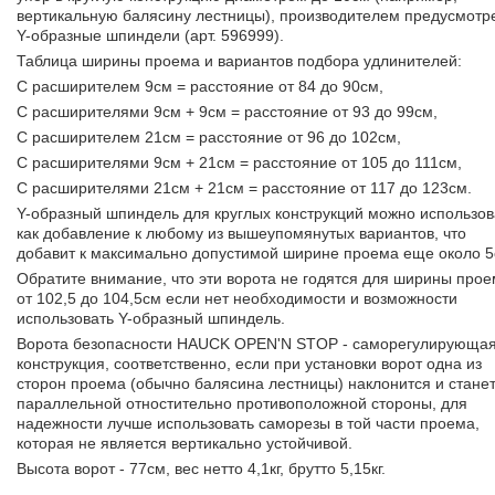
вертикальную балясину лестницы), производителем предусмотр
Y-образные шпиндели (арт. 596999).
Таблица ширины проема и вариантов подбора удлинителей:
С расширителем 9см = расстояние от 84 до 90см,
С расширителями 9см + 9см = расстояние от 93 до 99см,
С расширителем 21см = расстояние от 96 до 102см,
С расширителями 9см + 21см = расстояние от 105 до 111см,
С расширителями 21см + 21см = расстояние от 117 до 123см.
Y-образный шпиндель для круглых конструкций можно использов
как добавление к любому из вышеупомянутых вариантов, что
добавит к максимально допустимой ширине проема еще около 5
Обратите внимание, что эти ворота не годятся для ширины про
от 102,5 до 104,5см если нет необходимости и возможности
использовать Y-образный шпиндель.
Ворота безопасности HAUCK OPEN'N STOP - саморегулирующа
конструкция, соответственно, если при установки ворот одна из
сторон проема (обычно балясина лестницы) наклонится и станет
параллельной отностительно противоположной стороны, для
надежности лучше использовать саморезы в той части проема,
которая не является вертикально устойчивой.
Высота ворот - 77см, вес нетто 4,1кг, брутто 5,15кг.