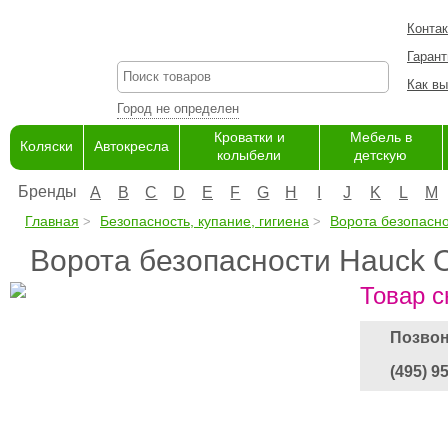
Конта
Гарант
Как вы
Город не определен
Кроватки и
Мебель в
Коляски
Автокресла
колыбели
детскую
Бренды
A
B
C
D
E
F
G
H
I
J
K
L
M
Главная
Безопасность, купание, гигиена
Ворота безопасн
Ворота безопасности Hauck 
Товар с
Позвон
(495) 9