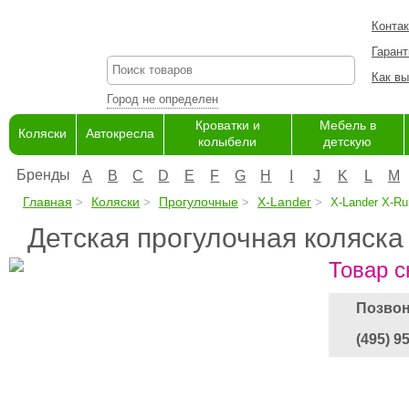
Конта
Гарант
Как вы
Город не определен
Кроватки и
Мебель в
Коляски
Автокресла
колыбели
детскую
Бренды
A
B
C
D
E
F
G
H
I
J
K
L
M
Главная
Коляски
Прогулочные
X-Lander
X-Lander X-Ru
Детская прогулочная коляска
Товар с
Позвон
(495) 9