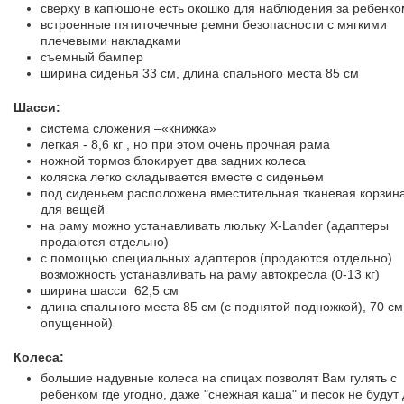
сверху в капюшоне есть окошко для наблюдения за ребенко
встроенные пятиточечные ремни безопасности с мягкими
плечевыми накладками
съемный бампер
ширина сиденья 33 см, длина спального места 85 см
Шасси:
система сложения –«книжка»
легкая - 8,6 кг , но при этом очень прочная рама
ножной тормоз блокирует два задних колеса
коляска легко складывается вместе с сиденьем
под сиденьем расположена вместительная тканевая корзин
для вещей
на раму можно устанавливать люльку X-Lander (адаптеры
продаются отдельно)
с помощью специальных адаптеров (продаются отдельно)
возможность устанавливать на раму автокресла (0-13 кг)
ширина шасси 62,5 см
длина спального места 85 см (с поднятой подножкой), 70 см 
опущенной)
Колеса:
большие надувные колеса на спицах позволят Вам гулять с
ребенком где угодно, даже "снежная каша" и песок не будут