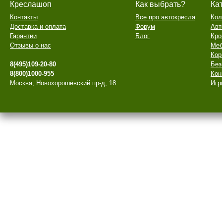
Креслашоп
Как выбрать?
Ка
Контакты
Все про автокресла
Кол
Доставка и оплата
Форум
Авт
Гарантии
Блог
Кро
Отзывы о нас
Меб
Кор
8(495)109-20-80
Без
8(800)1000-955
Кон
Москва, Новохорошёвский пр-д, 18
Игр