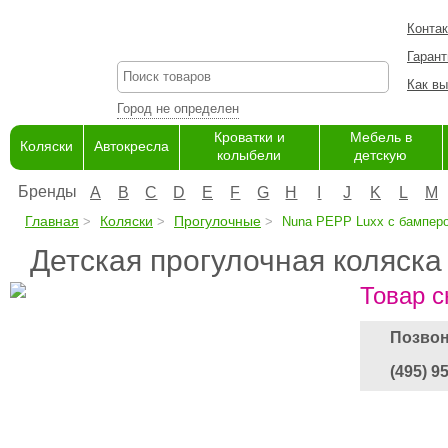
Конта
Гарант
Как вы
Город не определен
Кроватки и
Мебель в
Коляски
Автокресла
колыбели
детскую
Бренды
A
B
C
D
E
F
G
H
I
J
K
L
M
Главная
Коляски
Прогулочные
Nuna PEPP Luxx с бампер
Детская прогулочная коляск
Товар с
Позвон
(495) 9