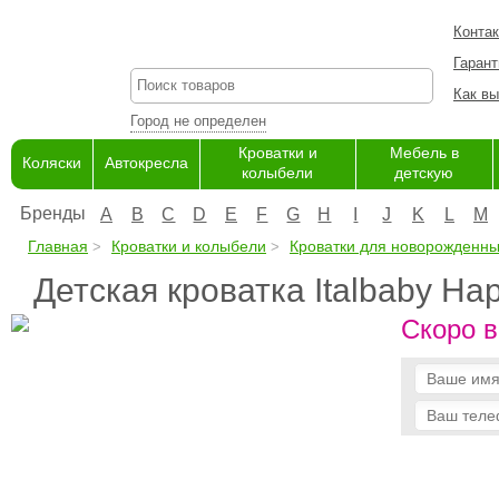
Конта
Гарант
Как вы
Город не определен
Кроватки и
Мебель в
Коляски
Автокресла
колыбели
детскую
Бренды
A
B
C
D
E
F
G
H
I
J
K
L
M
Главная
Кроватки и колыбели
Кроватки для новорожденн
Детская кроватка Italbaby Hap
Скоро в