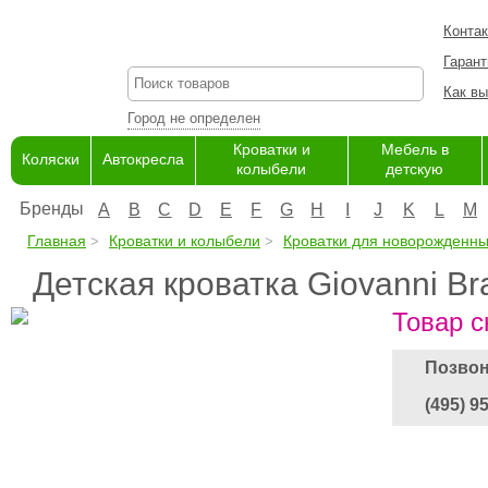
Конта
Гарант
Как вы
Город не определен
Кроватки и
Мебель в
Коляски
Автокресла
колыбели
детскую
Бренды
A
B
C
D
E
F
G
H
I
J
K
L
M
Главная
Кроватки и колыбели
Кроватки для новорожденн
Детская кроватка Giovanni Br
Товар с
Позвон
(495) 9