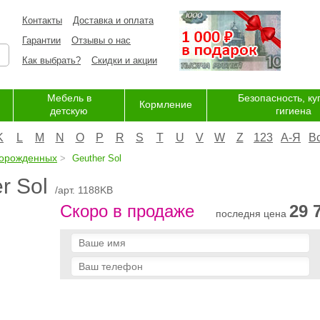
Контакты
Доставка и оплата
Гарантии
Отзывы о нас
Как выбрать?
Скидки и акции
Мебель в
Безопасность, ку
Кормление
детскую
гигиена
K
L
M
N
O
P
R
S
T
U
V
W
Z
123
А-Я
В
ворожденных
Geuther Sol
r Sol
/арт. 1188KB
Скоро в продаже
29 
последня цена