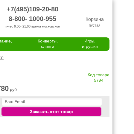
+7(495)109-20-80
8-800- 1000-955
Корзина
пустая
пн-вс 9:00- 21:00
время московское
пание,
Конверты,
Игры,
слинги
игрушки
се
Код товара
5794
780
руб
Заказать этот товар