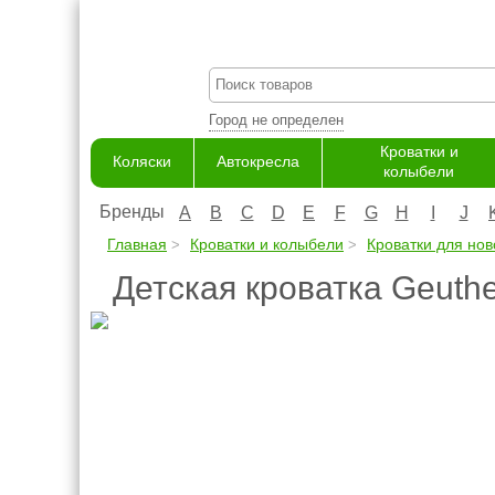
Город не определен
Кроватки и
Коляски
Автокресла
колыбели
Бренды
A
B
C
D
E
F
G
H
I
J
Главная
Кроватки и колыбели
Кроватки для но
Детская кроватка Geuthe