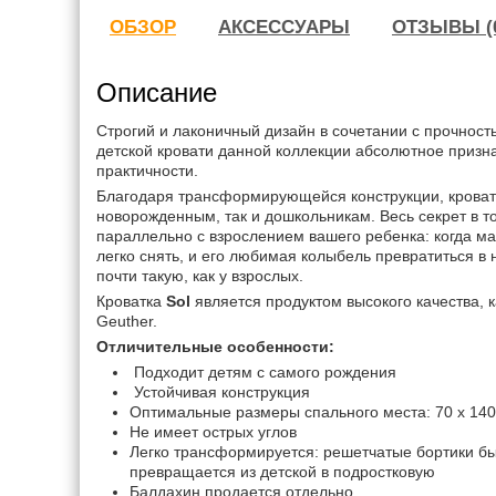
ОБЗОР
АКСЕССУАРЫ
ОТЗЫВЫ (
Описание
Строгий и лаконичный дизайн в сочетании с прочнос
детской кровати данной коллекции абсолютное призн
практичности.
Благодаря трансформирующейся конструкции, кроват
новорожденным, так и дошкольникам. Весь секрет в т
параллельно с взрослением вашего ребенка: когда м
легко снять, и его любимая колыбель превратиться в
почти такую, как у взрослых.
Кроватка
Sol
является продуктом высокого качества, к
Geuther.
Отличительные особенности:
Подходит детям с самого рождения
Устойчивая конструкция
Оптимальные размеры спального места: 70 x 140
Не имеет острых углов
Легко трансформируется: решетчатые бортики бы
превращается из детской в подростковую
Балдахин продается отдельно