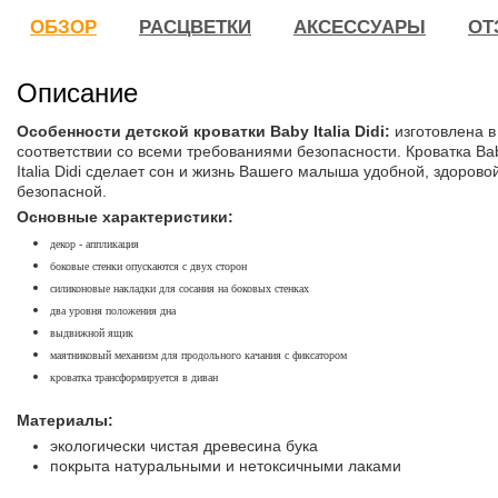
ОБЗОР
РАСЦВЕТКИ
АКСЕССУАРЫ
ОТ
Описание
Особенности детской кроватки Baby Italia Didi:
изготовлена в
соответствии со всеми требованиями безопасности. Кроватка Ba
Italia Didi сделает сон и жизнь Вашего малыша удобной, здорово
безопасной.
Основные характеристики:
декор - аппликация
боковые стенки опускаются с двух сторон
cиликоновые накладки для сосания на боковых стенках
два уровня положения дна
выдвижной ящик
маятниковый механизм для продольного качания с фиксатором
кроватка трансформируется в диван
Материалы:
экологически чистая древесина бука
покрыта натуральными и нетоксичными лаками