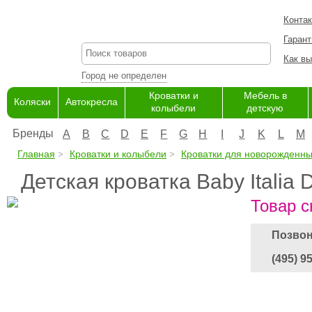
Конта
Гарант
Как вы
Город не определен
Кроватки и
Мебель в
Коляски
Автокресла
колыбели
детскую
Бренды
A
B
C
D
E
F
G
H
I
J
K
L
M
Главная
Кроватки и колыбели
Кроватки для новорожденн
Детская кроватка Baby Italia
Товар с
Позвон
(495) 9