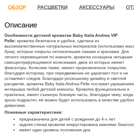
ОБЗОР
РАСЦВЕТКИ
АКСЕССУАРЫ
ОТ
Описание
Особенности детской кроватки Baby Italia Andrea VIP
Pelle:
кроватка безопасна и удобна, сделана из
высококачественных натуральных материалов (использован мас
бука), которые покрыты нетоксичными лаками и красками. Для
легкого перемещения по комнате, кроватка оснащена четырьмя
самоцентрирующимися колесиками, двое из которых имеют
фиксаторы. Колесики также, имеют прорезиненное покрытие,
благодаря которому, при передвижении не царапают пол и не
оставляют следов. Благодаря роскошному дизайну и светлой
расцветке, кроватка Baby Italia Andrea Pelle послужит украшение
интерьера любой детской комнаты. Кроватка функциональна и
практична, имеет съемную боковую часть, благодаря чему, когда
кроха подрастет, её можно будет использовать в качестве удобно
диванчика.
Основные характеристики:
предназначена для детей с рождения до 4-х лет
задняя стенка кроватки инкрустирована камнями Swarovs
имеет один уровень положения дна