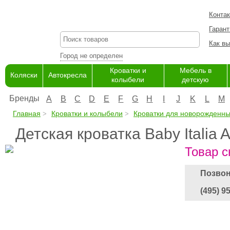
Конта
Гарант
Как вы
Город не определен
Кроватки и
Мебель в
Коляски
Автокресла
колыбели
детскую
Бренды
A
B
C
D
E
F
G
H
I
J
K
L
M
Главная
Кроватки и колыбели
Кроватки для новорожденн
Детская кроватка Baby Italia 
Товар с
Позвон
(495) 9