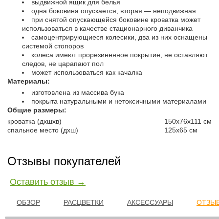
выдвижной ящик для белья
одна боковина опускается, вторая — неподвижная
при снятой опускающейся боковине кроватка может
использоваться в качестве стационарного диванчика
самоцентрирующиеся колесики, два из них оснащены
системой стопоров
колеса имеют прорезиненное покрытие, не оставляют
следов, не царапают пол
может использоваться как качалка
Материалы:
изготовлена из массива бука
покрыта натуральными и нетоксичными материалами
Общие размеры:
кроватка (дхшхв)
150x76x111 см
спальное место (дхш)
125х65 см
Отзывы покупателей
Оставить отзыв →
ОБЗОР
РАСЦВЕТКИ
АКСЕССУАРЫ
ОТЗЫВ