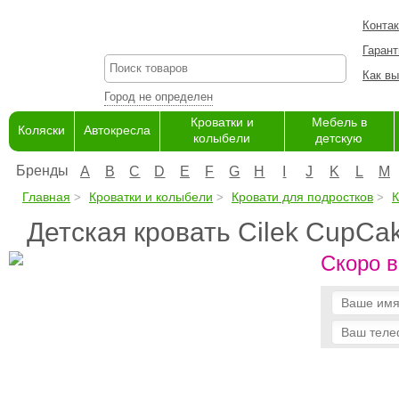
Конта
Гарант
Как вы
Город не определен
Кроватки и
Мебель в
Коляски
Автокресла
колыбели
детскую
Бренды
A
B
C
D
E
F
G
H
I
J
K
L
M
Главная
Кроватки и колыбели
Кровати для подростков
К
Детская кровать Cilek CupCa
Скоро в