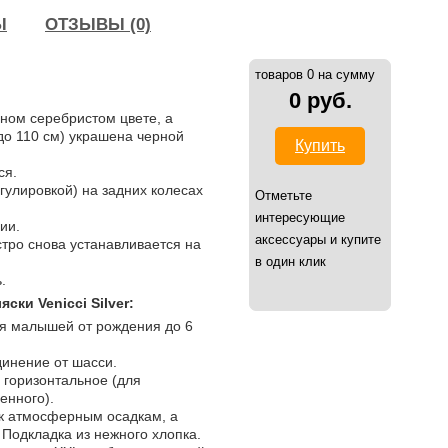
Ы
ОТЗЫВЫ (0)
товаров 0 на сумму
0 руб.
ном серебристом цвете, а
до 110 см) украшена черной
Купить
ся.
гулировкой) на задних колесах
Отметьте
интересующие
ии.
аксессуары и купите
тро снова устанавливается на
в один клик
.
ки Venicci Silver:
я малышей от рождения до 6
инение от шасси.
 горизонтальное (для
енного).
 к атмосферным осадкам, а
 Подкладка из нежного хлопка.