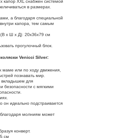
х капор XXL снабжен системой
величиваться в размерах.
ами, а благодаря специальной
 внутри капора, тем самым
(В х Ш х Д): 20х36х79 см
зовать прогулочный блок.
ляски Venicci Silver:
 маме или по ходу движения,
ыстрей познавать мир.
о вкладышем для
и безопасности с мягкими
опасности.
иях.
то он идеально подстраивается
е благодаря молниям может
бразуя конверт.
95 см