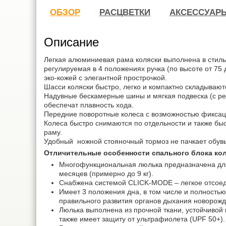
ОБЗОР
РАСЦВЕТКИ
АКСЕССУАР
Описание
Легкая алюминиевая рама коляски выполнена в стиль
регулируемая в 4 положениях ручка (по высоте от 75 
эко-кожей с элегантной прострочкой.
Шасси коляски быстро, легко и компактно складывают
Надувные бескамерные шины и мягкая подвеска (с ре
обеспечат плавность хода.
Передние поворотные колеса с возможностью фиксац
Колеса быстро снимаются по отдельности и также быс
раму.
Удобный ножной стояночный тормоз не пачкает обувь
Отличительные особенности спального блока коляс
Многофункциональная люлька предназначена дл
месяцев (примерно до 9 кг).
Снабжена системой CLICK-MODE – легкое отсоед
Имеет 3 положения дна, в том числе и полностью
правильного развития органов дыхания новорожд
Люлька выполнена из прочной ткани, устойчивой
также имеет защиту от ультрафиолета (UPF 50+).