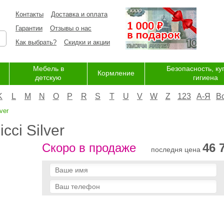
Контакты
Доставка и оплата
Гарантии
Отзывы о нас
Как выбрать?
Скидки и акции
Мебель в
Безопасность, ку
Кормление
детскую
гигиена
K
L
M
N
O
P
R
S
T
U
V
W
Z
123
А-Я
В
ver
cci Silver
Скоро в продаже
46 
последня цена