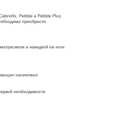
briofix, Pebble и Pebble Plus.
необходимо приобрести
матрасиком и накидкой на ноги
етающих насекомых
первой необходимости