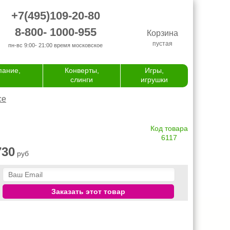
+7(495)109-20-80
8-800- 1000-955
Корзина
пустая
пн-вс 9:00- 21:00
время московское
пание,
Конверты,
Игры,
слинги
игрушки
се
Код товара
6117
730
руб
Заказать этот товар