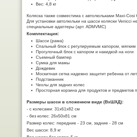
Вес: 4,8 кг
Коляска также совместима с автолюльками Maxi-Cosi Ca
Для установки автолюльки на шасси коляски Venicci 
специальные адаптеры (арт. ADMVMC)
Комплектация:
Шасси (рама)
Спальный блок с регулируемым капором, мягким 
Прогулочный блок с капором и накидкой на ноги
Съемный бампер
Сумка для мамы
Дождевик
Москитная сетка надежно защитит ребенка от л
Подстаканник
Чехлы для задних колес
Просторная корзина для продуктов и предметов 
Размеры шасси в сложенном виде (ВхШХД):
- с колесами: 31х61х82 см
- без колес: 26х50х81 см
Размер колес: передние - 23 см, задние - 28 см
Вес шасси: 8,9 кг