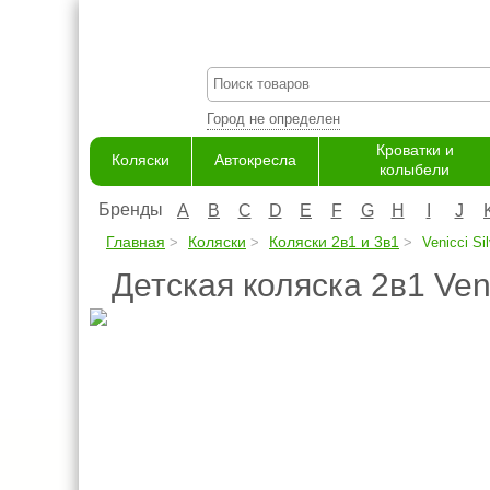
Город не определен
Кроватки и
Коляски
Автокресла
колыбели
Бренды
A
B
C
D
E
F
G
H
I
J
Главная
Коляски
Коляски 2в1 и 3в1
Venicci Sil
Детская коляска 2в1 Veni