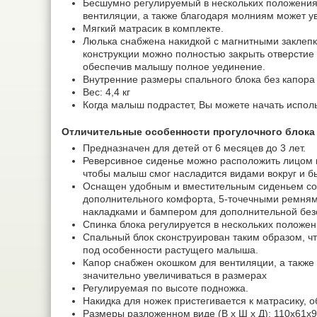
Бесшумно регулируемый в нескольких положения
вентиляции, а также благодаря молниям может у
Мягкий матрасик в комплекте.
Люлька снабжена накидкой с магнитными заклепк
конструкции можно полностью закрыть отверстие
обеспечив малышу полное уединение.
Внутренние размеры спального блока без капора 
Вес: 4,4 кг
Когда малыш подрастет, Вы можете начать исполь
Отличительные особенности прогулочного блока ко
Предназначен для детей от 6 месяцев до 3 лет.
Реверсивное сиденье можно расположить лицом к
чтобы малыш смог насладится видами вокруг и б
Оснащен удобным и вместительным сиденьем с
дополнительного комфорта, 5-точечными ремням
накладками и бампером для дополнительной без
Спинка блока регулируется в нескольких положен
Спальный блок сконструирован таким образом, ч
под особенности растущего малыша.
Капор снабжен окошком для вентиляции, а такж
значительно увеличиваться в размерах
Регулируемая по высоте подножка.
Накидка для ножек пристегивается к матрасику, о
Размеры разложенном виде (В х Ш х Д): 110х61х