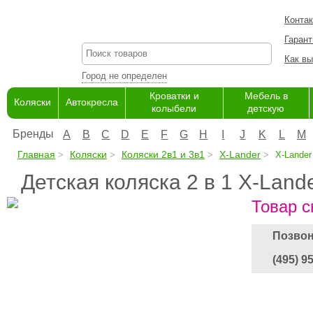
Конта
Гарант
Как вы
Город не определен
Кроватки и
Мебель в
Коляски
Автокресла
колыбели
детскую
Бренды
A
B
C
D
E
F
G
H
I
J
K
L
M
Главная
Коляски
Коляски 2в1 и 3в1
X-Lander
X-Lander
Детская коляска 2 в 1 X-Land
Товар с
Позвон
(495) 9