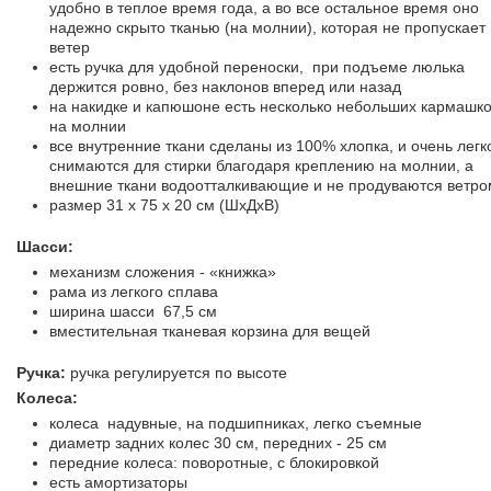
удобно в теплое время года, а во все остальное время оно
надежно скрыто тканью (на молнии), которая не пропускает
ветер
есть ручка для удобной переноски, при подъеме люлька
держится ровно, без наклонов вперед или назад
на накидке и капюшоне есть несколько небольших кармашк
на молнии
все внутренние ткани сделаны из 100% хлопка, и очень легк
снимаются для стирки благодаря креплению на молнии, а
внешние ткани водоотталкивающие и не продуваются ветро
размер 31 x 75 x 20 см (ШхДхВ)
Шасси:
механизм сложения - «книжка»
рама из легкого сплава
ширина шасси 67,5 см
вместительная тканевая корзина для вещей
Ручка:
ручка регулируется по высоте
Колеса:
колеса надувные, на подшипниках, легко съемные
диаметр задних колес 30 см, передних - 25 см
передние колеса: поворотные, с блокировкой
есть амортизаторы