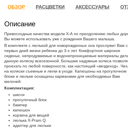
ОБЗОР
РАСЦВЕТКИ
АКСЕССУАРЫ
ОТ
Описание
Превосходные качества модели X-А по преодолению любых дор
Вы можете использовать уже с рождения Вашего малыша.
В комплекте с люлькой для новорожденных она прослужит Вам с
первых дней жизни ребенка до 3-х лет. Комфортное широкое
сиденье, непродуваемые и водонепроницаемые материалы дел
данную коляску всесезонной. Большие надувные колеса позволя
проехать по любой поверхности, как настоящий «вездеход». Че
на коляски съемные и легки в уходе. Капюшоны на прогулочном
блоке и люльке оснащены карманами для необходимых Вам
мелочей.
Комплектация:
шасси
прогулочный блок
бампер
капюшон
корзина для вещей
люлька X-Pram Q.
адаптер для люльки