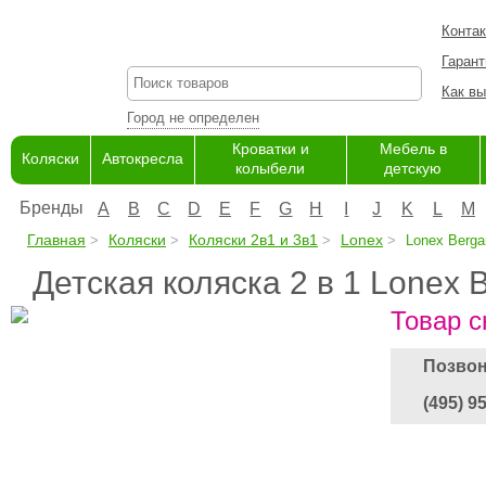
Конта
Гарант
Как вы
Город не определен
Кроватки и
Мебель в
Коляски
Автокресла
колыбели
детскую
Бренды
A
B
C
D
E
F
G
H
I
J
K
L
M
Главная
Коляски
Коляски 2в1 и 3в1
Lonex
Lonex Berg
Детская коляска 2 в 1 Lonex
Товар с
Позвон
(495) 9