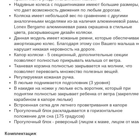
Надувные колеса с подшипниками имеют большие размеры
что дает возможность движения по любым дорогам.
Коляска имеет небольшой вес по сравнению с другими
аналогичными моделями из-за наличия алюминиевой рамы.
Lonex Bergamo алюминиевая рама окрашена в стильные
цвета, раскрывающие дизайн коляски.
Данная модель имеет кожаные ремни, которые обеспечива
амортизацию колес. Благодаря этому сон Вашего малыша н
нарушит никакая неровность на дороге.
Капор коляски - 5 секционный, дополнительные секции
позволяют полностью прикрывать малыша от ветра.
Тканевая корзина полностью закрывается на молнии, что
позволяет перевозить множество полезных вещей.
Регулируемая кожаная ручка.
В люльке поднимается подголовник (3 уровня)
В накидке на ножки у люльке есть воротник, который при
поднятии полностью закрывает ребенка от ветра (закрепляе
карабином в капоре люльки)
Встроенная сетка для летнего проветривания в капоре
Прогулочный блок раскладывается в горизонтальное
положение для сна (175 градусов)
Прогулочный блок - реверсный (лицом к маме, лицом от ма
Комплектация
: