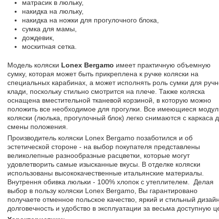
матрасик в люльку,
накидка на люльку,
накидка на ножки для прогулочного блока,
сумка для мамы,
дождевик,
москитная сетка.
Модель коляски
Lonex Bergamo
имеет практичную объемную
сумку, которая может быть прикреплена к ручке коляски на
специальных карабинах, а может исполнять роль сумки для руч
клади, поскольку стильно смотрится на плече. Также коляска
оснащена вместительной тканевой корзиной, в которую можно
положить все необходимое для прогулки. Все имеющиеся модул
коляски (люлька, прогулочный блок) легко снимаются с каркаса 
смены положения.
Производитель коляски Lonex Bergamo позаботился и об
эстетической стороне - на выбор покупателя представлены
великолепные разнообразные расцветки, которые могут
удовлетворить самые изысканные вкусы. В отделке коляски
использованы высококачественные итальянские материалы.
Внутрення обивка люльки - 100% хлопок с утеплителем. Делая
выбор в пользу коляски Lonex Bergamo, Вы гарантировано
получаете отменное польское качество, яркий и стильный дизайн
долговечность и удобство в эксплуатации за весьма доступную ц