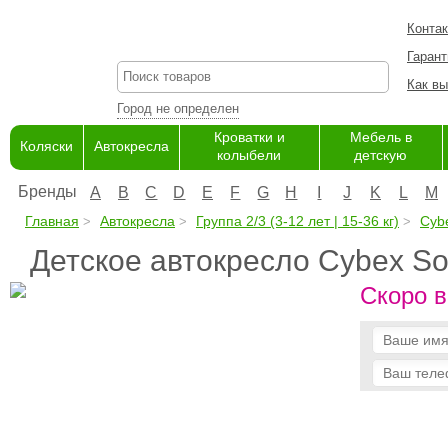
Конта
Гарант
Как вы
Город не определен
Кроватки и
Мебель в
Коляски
Автокресла
колыбели
детскую
Бренды
A
B
C
D
E
F
G
H
I
J
K
L
M
Главная
Автокресла
Группа 2/3 (3-12 лет | 15-36 кг)
Cyb
Детское автокресло Cybex Sol
Скоро в