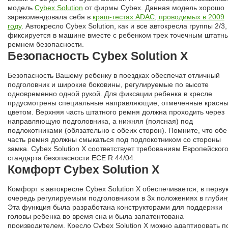
модель
Cybex Solution
от фирмы Cybex. Данная модель хорошо
зарекомендовала себя в
краш-тестах ADAC, проводимых в 2009
году
. Автокресло Cybex Solution, как и все автокресла группы 2/3,
фиксируется в машине вместе с ребенком трех точечным штатн
ремнем безопасности.
Безопасность Cybex Solution X
Безопасность Вашему ребенку в поездках обеспечат отличный
подголовник и широкие боковины, регулируемые по высоте
одновременно одной рукой. Для фиксации ребенка в кресле
прдусмотрены специальные направляющие, отмеченные красн
цветом. Верхняя часть штатного ремня должна проходить через
направляющую подголовника, а нижняя (поясная) под
подлокотниками (обязательно с обеих сторон). Помните, что обе
часть ремня должны смыкаться под подлокотником со стороны
замка. Cybex Solution Х соответствует требованиям Европейског
стандарта безопасности ECE R 44/04.
Комфорт Cybex Solution X
Комфорт в автокресле Сybex Solution Х обеспечивается, в перву
очередь регулируемым подголовником в 3х положениях в глубин
Эта функция была разработана конструкторами для поддержки
головы ребенка во время сна и была запатентована
производителем. Кресло Cybex Solution X можно адаптировать п