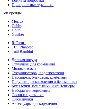
Комната подростка
Прикроватные тумбочки
Топ бренды
Mealux
Cubby
Holto
Geuther
Rifforma
TCT Nanotec
Tutti Bambini
Детская посуда
Стульчики для кормления
Молокоотсосы
Стерилизаторы, подогреватели
Пароварки, блендеры, комбайны
Подушки для кормления и беременных
Бутылочки, поильники и контейнеры
Наборы для кормления
Соски и пустышки
Слюнявчики
Аксессуары для кормления