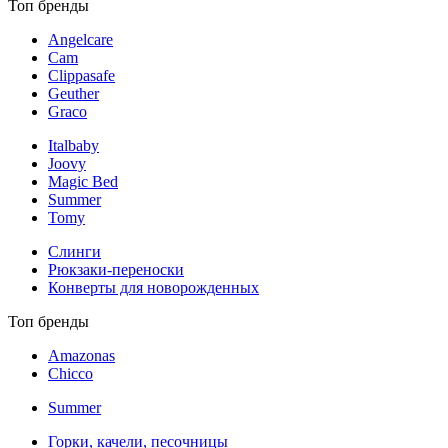
Топ бренды
Angelcare
Cam
Clippasafe
Geuther
Graco
Italbaby
Joovy
Magic Bed
Summer
Tomy
Слинги
Рюкзаки-переноски
Конверты для новорожденных
Топ бренды
Amazonas
Chicco
Summer
Горки, качели, песочницы