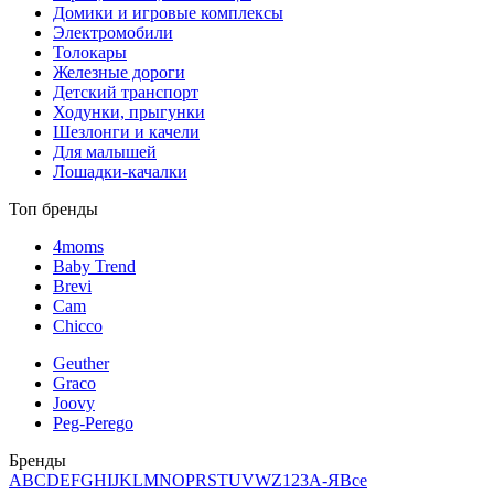
Домики и игровые комплексы
Электромобили
Толокары
Железные дороги
Детский транспорт
Ходунки, прыгунки
Шезлонги и качели
Для малышей
Лошадки-качалки
Топ бренды
4moms
Baby Trend
Brevi
Cam
Chicco
Geuther
Graco
Joovy
Peg-Perego
Бренды
A
B
C
D
E
F
G
H
I
J
K
L
M
N
O
P
R
S
T
U
V
W
Z
123
А-Я
Все