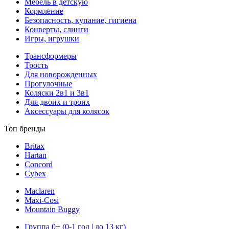
Мебель в детскую
Кормление
Безопасность, купание, гигиена
Конверты, слинги
Игры, игрушки
Трансформеры
Трость
Для новорожденных
Прогулочные
Коляски 2в1 и 3в1
Для двоих и троих
Аксессуары для колясок
Топ бренды
Britax
Hartan
Concord
Cybex
Maclaren
Maxi-Cosi
Mountain Buggy
Группа 0+ (0-1 год | до 13 кг)