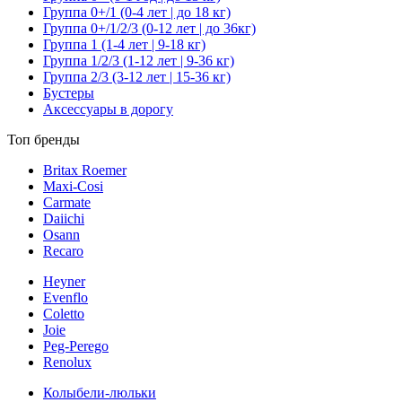
Группа 0+/1 (0-4 лет | до 18 кг)
Группа 0+/1/2/3 (0-12 лет | до 36кг)
Группа 1 (1-4 лет | 9-18 кг)
Группа 1/2/3 (1-12 лет | 9-36 кг)
Группа 2/3 (3-12 лет | 15-36 кг)
Бустеры
Аксессуары в дорогу
Топ бренды
Britax Roemer
Maxi-Cosi
Carmate
Daiichi
Osann
Recaro
Heyner
Evenflo
Coletto
Joie
Peg-Perego
Renolux
Колыбели-люльки