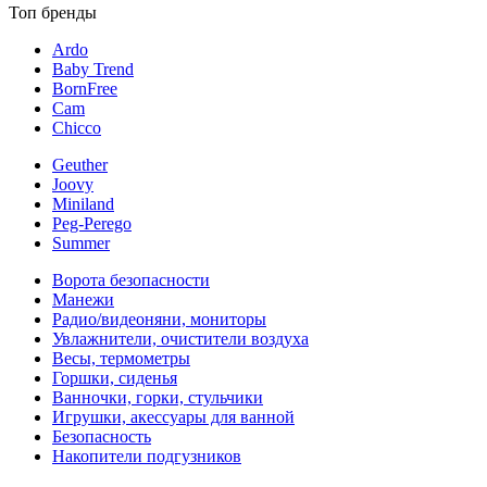
Топ бренды
Ardo
Baby Trend
BornFree
Cam
Chicco
Geuther
Joovy
Miniland
Peg-Perego
Summer
Ворота безопасности
Манежи
Радио/видеоняни, мониторы
Увлажнители, очистители воздуха
Весы, термометры
Горшки, сиденья
Ванночки, горки, стульчики
Игрушки, акессуары для ванной
Безопасность
Накопители подгузников