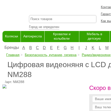
Конта
Гарант
Как вы
Город не определен
Кроватки и
Мебель в
Коляски
Автокресла
колыбели
детскую
Бренды
A
B
C
D
E
F
G
H
I
J
K
L
M
Главная
Безопасность, купание, гигиена
Радио/видеоняни
Цифровая видеоняня с LCD ди
NM288
/арт. NM288
Скоро в