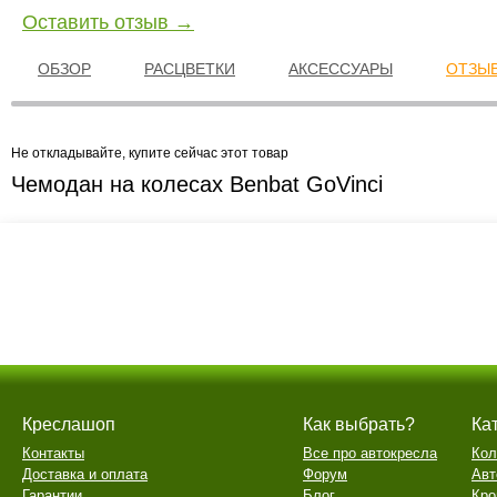
Оставить отзыв →
ОБЗОР
РАСЦВЕТКИ
АКСЕССУАРЫ
ОТЗЫВ
Не откладывайте, купите сейчас этот товар
Чемодан на колесах Benbat GoVinci
Креслашоп
Как выбрать?
Ка
Контакты
Все про автокресла
Кол
Доставка и оплата
Форум
Авт
Гарантии
Блог
Кро