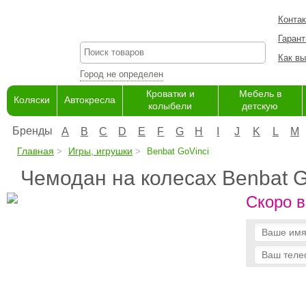
Конта
Гарант
Как вы
Город не определен
Кроватки и
Мебель в
Коляски
Автокресла
колыбели
детскую
Бренды
A
B
C
D
E
F
G
H
I
J
K
L
M
Главная
Игры, игрушки
Benbat GoVinci
Чемодан на колесах Benbat G
Скоро в