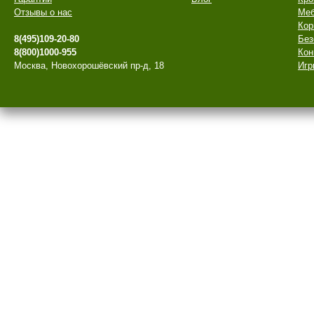
Отзывы о нас
Меб
Кор
8(495)109-20-80
Без
8(800)1000-955
Кон
Москва, Новохорошёвский пр-д, 18
Игр