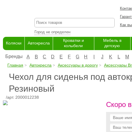
Конта
Гарант
Как вы
Город не определен
Кроватки и
Мебель в
Коляски
Автокресла
колыбели
детскую
Бренды
A
B
C
D
E
F
G
H
I
J
K
L
M
Главная
Автокресла
Аксессуары в дорогу
Аксессуары Br
Чехол для сиденья под авток
Резиновый
/арт. 2000012238
Скоро в