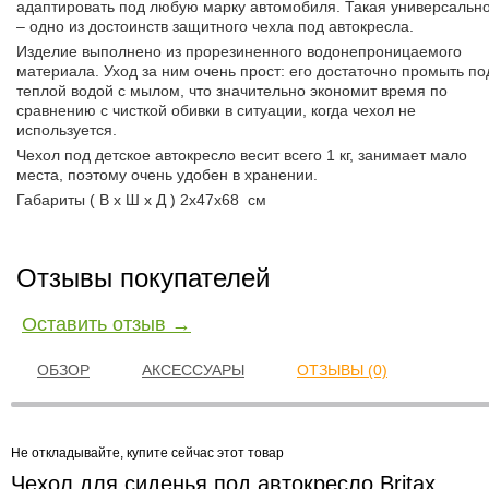
адаптировать под любую марку автомобиля. Такая универсально
– одно из достоинств защитного чехла под автокресла.
Изделие выполнено из прорезиненного водонепроницаемого
материала. Уход за ним очень прост: его достаточно промыть по
теплой водой с мылом, что значительно экономит время по
сравнению с чисткой обивки в ситуации, когда чехол не
используется.
Чехол под детское автокресло весит всего 1 кг, занимает мало
места, поэтому очень удобен в хранении.
Габариты ( В х Ш х Д ) 2х47х68 см
Отзывы покупателей
Оставить отзыв →
ОБЗОР
АКСЕССУАРЫ
ОТЗЫВЫ (0)
Не откладывайте, купите сейчас этот товар
Чехол для сиденья под автокресло Britax