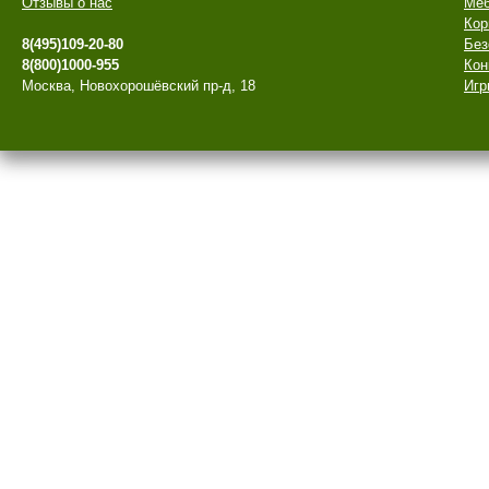
Отзывы о нас
Меб
Кор
8(495)109-20-80
Без
8(800)1000-955
Кон
Москва, Новохорошёвский пр-д, 18
Игр