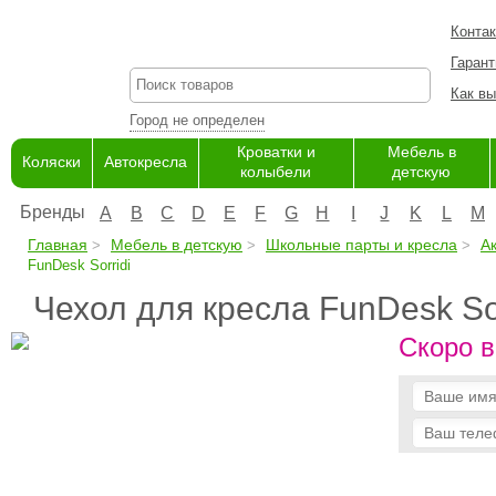
Конта
Гарант
Как вы
Город не определен
Кроватки и
Мебель в
Коляски
Автокресла
колыбели
детскую
Бренды
A
B
C
D
E
F
G
H
I
J
K
L
M
Главная
Мебель в детскую
Школьные парты и кресла
А
FunDesk Sorridi
Чехол для кресла FunDesk Sor
Скоро в