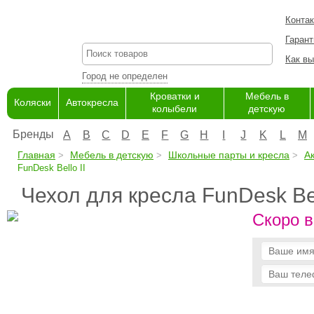
Конта
Гарант
Как вы
Город не определен
Кроватки и
Мебель в
Коляски
Автокресла
колыбели
детскую
Бренды
A
B
C
D
E
F
G
H
I
J
K
L
M
Главная
Мебель в детскую
Школьные парты и кресла
А
FunDesk Bello II
Чехол для кресла FunDesk Bel
Скоро в