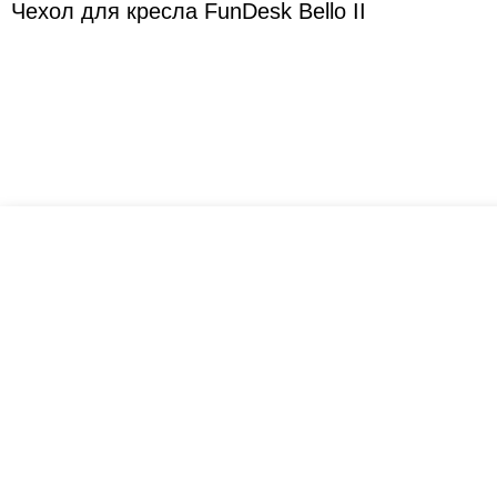
Чехол для кресла FunDesk Bello II
Креслашоп
Как выбрать?
Ка
Контакты
Все про автокресла
Кол
Доставка и оплата
Форум
Авт
Гарантии
Блог
Кро