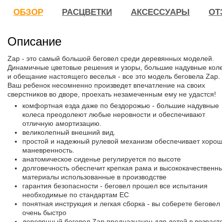
ОБЗОР
РАСЦВЕТКИ
АКСЕССУАРЫ
ОТ
Описание
Zap - это самый большой беговел среди деревянных моделей.
Динамичные цветовые решения и узоры, большие надувные кол
и обещание настоящего веселья - все это модель беговела Zap.
Ваш ребенок несомненно произведет впечатление на своих
сверстников во дворе, проехать незамеченным ему не удастся!
комфортная езда даже по бездорожью - большие надувные
колеса преодолеют любые неровности и обеспечивают
отличную амортизацию.
великолепный внешний вид.
простой и надежный рулевой механизм обеспечивает хоро
маневренность.
анатомическое сиденье регулируется по высоте
долговечность обеспечит крепкая рама и высококачественн
материалы использованные в производстве
гарантия безопасности - беговел прошел все испытания
необходимые по стандартам ЕС
понятная инструкция и легкая сборка - вы соберете беговел
очень быстро
деревянный беговел Zap предназначен для детей в возрасте