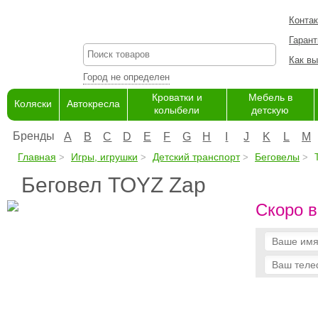
Конта
Гарант
Как вы
Город не определен
Кроватки и
Мебель в
Коляски
Автокресла
колыбели
детскую
Бренды
A
B
C
D
E
F
G
H
I
J
K
L
M
Главная
Игры, игрушки
Детский транспорт
Беговелы
T
Беговел TOYZ Zap
Скоро в