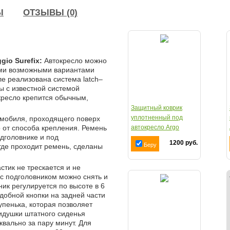
Ы
ОТЗЫВЫ (0)
io Surefix:
Автокресло можно
семи возможными вариантами
сле реализована система latch–
ы с известной системой
о кресло крепится обычным,
Защитный коврик
уплотненный под
мобиля, проходящего поверх
 от способа крепления. Ремень
автокресло Argo
дголовнике и под
Ч05КН-16
1200 руб.
Беру
где проходит ремень, сделаны
стик не трескается и не
 с подголовником можно снять и
ик регулируется по высоте в 6
добной кнопки на задней части
упенька, которая позволяет
сидушки штатного сиденья
квально за пару минут. Для