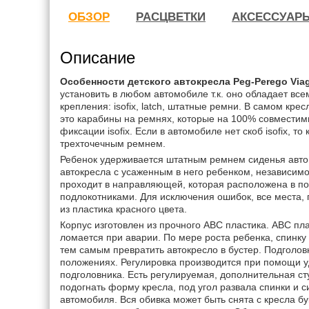
ОБЗОР
РАСЦВЕТКИ
АКСЕССУАР
Описание
Особенности детского автокресла Peg-Perego Viagg
установить в любом автомобиле т.к. оно обладает в
крепления: isofix, latch, штатные ремни. В самом кре
это карабины на ремнях, которые на 100% совместим
фиксации isofix. Если в автомобиле нет скоб isofix, т
трехточечным ремнем.
Ребенок удерживается штатным ремнем сиденья авто
автокресла с усаженным в него ребенком, независимо
проходит в направляющей, которая расположена в по
подлокотниками. Для исключения ошибок, все места, 
из пластика красного цвета.
Корпус изготовлен из прочного АВС пластика. АВС пла
ломается при аварии. По мере роста ребенка, спинку
тем самым превратить автокресло в бустер. Подголовн
положениях. Регулировка производится при помощи у
подголовника. Есть регулируемая, дополнительная ст
подогнать форму кресла, под угол развала спинки и 
автомобиля. Вся обивка может быть снята с кресла бу