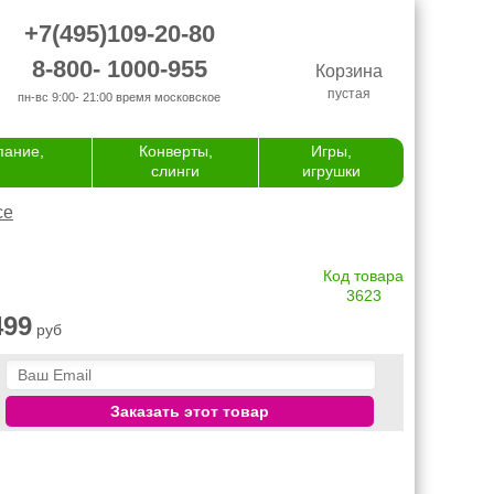
+7(495)109-20-80
8-800- 1000-955
Корзина
пустая
пн-вс 9:00- 21:00
время московское
пание,
Конверты,
Игры,
слинги
игрушки
се
Код товара
3623
499
руб
Заказать этот товар