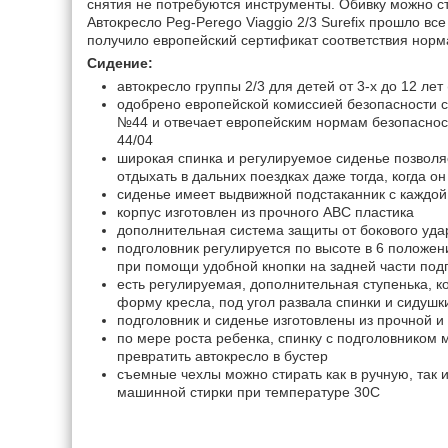
снятия не потребуются инструменты. Обивку можно сти
Автокресло Peg-Perego Viaggio 2/3 Surefix прошло вс
получило европейский сертификат соответствия норм
Сидение:
автокресло группы 2/3 для детей от 3-х до 12 лет 
одобрено европейской комиссией безопасности 
№44 и отвечает европейским нормам безопаснос
44/04
широкая спинка и регулируемое сиденье позволя
отдыхать в дальних поездках даже тогда, когда он
сиденье имеет выдвижной подстаканник с каждой
корпус изготовлен из прочного АВС пластика
дополнительная система защиты от бокового уда
подголовник регулируется по высоте в 6 положен
при помощи удобной кнопки на задней части под
есть регулируемая, дополнительная ступенька, к
форму кресла, под угол развала спинки и сидуш
подголовник и сиденье изготовлены из прочной 
по мере роста ребенка, спинку с подголовником 
превратить автокресло в бустер
cъемные чехлы можно стирать как в ручную, так 
машинной стирки при температуре 30С