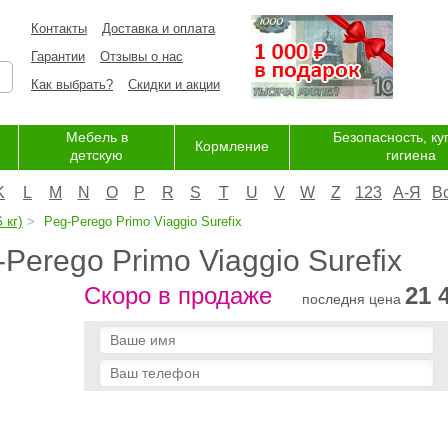
Контакты
Доставка и оплата
Гарантии
Отзывы о нас
Как выбрать?
Скидки и акции
Мебель в
Безопасность, ку
Кормление
детскую
гигиена
K
L
M
N
O
P
R
S
T
U
V
W
Z
123
А-Я
В
 кг)
Peg-Perego Primo Viaggio Surefix
Perego Primo Viaggio Surefix
Скоро в продаже
21 
последня цена