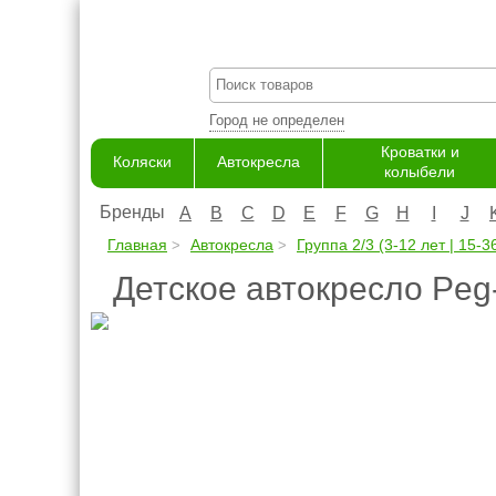
Город не определен
Кроватки и
Коляски
Автокресла
колыбели
Бренды
A
B
C
D
E
F
G
H
I
J
Главная
Автокресла
Группа 2/3 (3-12 лет | 15-36
Детское автокресло Peg-