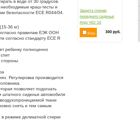
рать в воде от 30 градусов.
е необходимые краш-тесты и
Защита спинки
ам безопасности ECE R044/04.
переднего сиденья
Argo Ч02-16
(15-36 кг)
300 руб.
согласно правилам ЕЭК ООН
Беру
ти согласно стандарту ECE R
ет ребенку полноценно
 спит
 стороны
ра
иях. Регулировка производится
головника.
оторая позволяет подогнать
ки штатного сиденья автомобиля
и воздухопроницаемой ткани
можно снять и тем самым
и в режиме деликатной стирки