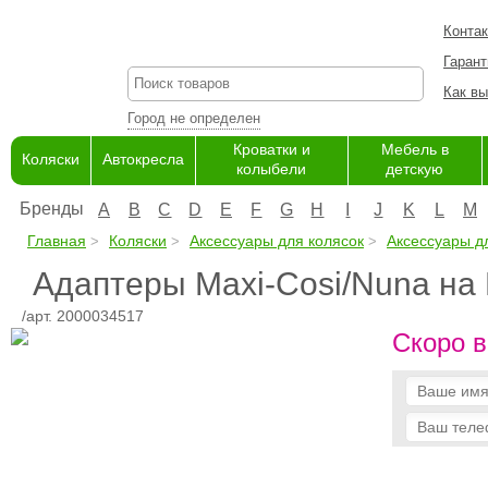
Конта
Гарант
Как вы
Город не определен
Кроватки и
Мебель в
Коляски
Автокресла
колыбели
детскую
Бренды
A
B
C
D
E
F
G
H
I
J
K
L
M
Главная
Коляски
Аксессуары для колясок
Аксессуары дл
Адаптеры Maxi-Cosi/Nuna на B
/арт. 2000034517
Скоро в