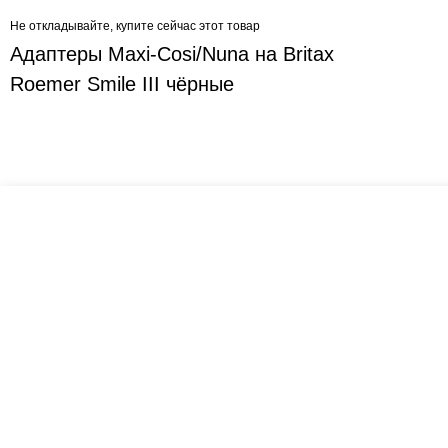
Не откладывайте, купите сейчас этот товар
Адаптеры Maxi-Cosi/Nuna на Britax
Roemer Smile III чёрные
Креслашоп
Как выбрать?
Ка
Контакты
Все про автокресла
Кол
Доставка и оплата
Форум
Авт
Гарантии
Блог
Кро