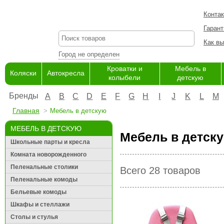
Конта
Гарант
Как вы
Город не определен
Кроватки и
Мебель в
Коляски
Автокресла
колыбели
детскую
Бренды
A
B
C
D
E
F
G
H
I
J
K
L
M
Главная
Мебель в детскую
МЕБЕЛЬ В ДЕТСКУЮ
Мебель в детску
Школьные парты и кресла
Комната новорожденного
Пеленальные столики
Всего 28 товаров
Пеленальные комоды
Бельевые комоды
Шкафы и стеллажи
Столы и стулья