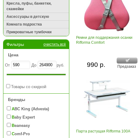
Кресла, пуфы, банкетки,
скамейки
Аксессуары в детскую
Комната подростка
Прикроватные тумбочки
Ремни для поддержания осанки
Rifforma Comfort
Фильтры
очистить всё
Цена
990 р.
От
До
руб.
Предзаказ
Товары со скидкой
Бренды
ABC King (Advesta)
Baby Expert
Beaneasy
Парта растущая Rifforma 100A
Comf-Pro