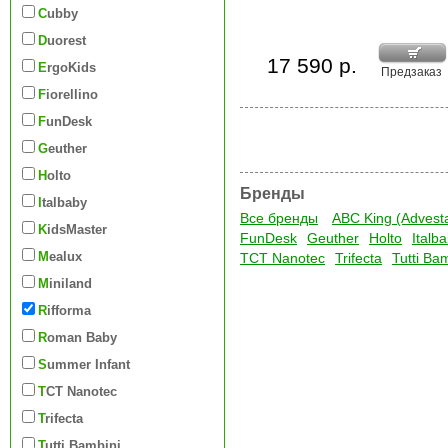
Cubby
Duorest
17 590 р.
ErgoKids
Предзаказ
Fiorellino
FunDesk
Geuther
Holto
Бренды
Italbaby
Все бренды
ABC King (Advest
KidsMaster
FunDesk
Geuther
Holto
Italb
Mealux
TCT Nanotec
Trifecta
Tutti Ba
Miniland
Rifforma
Roman Baby
Summer Infant
TCT Nanotec
Trifecta
Tutti Bambini