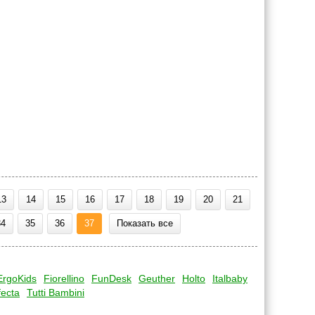
13
14
15
16
17
18
19
20
21
34
35
36
37
Показать все
ErgoKids
Fiorellino
FunDesk
Geuther
Holto
Italbaby
fecta
Tutti Bambini