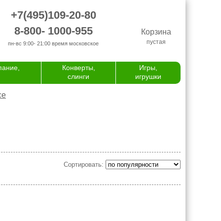
+7(495)109-20-80
8-800- 1000-955
Корзина
пустая
пн-вс 9:00- 21:00
время московское
пание,
Конверты,
Игры,
слинги
игрушки
се
Сортировать: