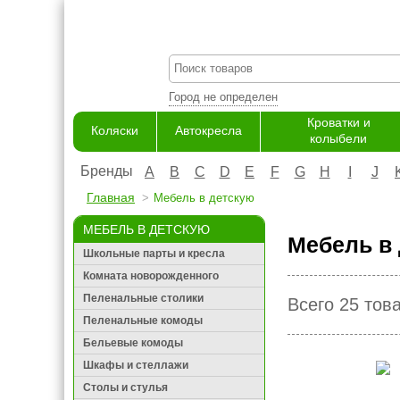
Город не определен
Кроватки и
Коляски
Автокресла
колыбели
Бренды
A
B
C
D
E
F
G
H
I
J
Главная
Мебель в детскую
МЕБЕЛЬ В ДЕТСКУЮ
Мебель в 
Школьные парты и кресла
Комната новорожденного
Пеленальные столики
Всего 25 тов
Пеленальные комоды
Бельевые комоды
Шкафы и стеллажи
Столы и стулья