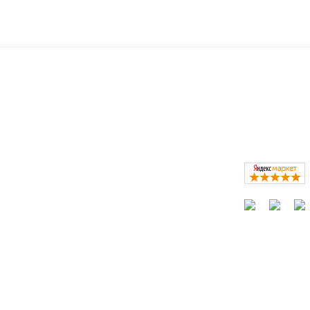
ать?
Каталог
окресла
Коляски
Автокресла
Кроватки и колыбели
Мебель в детскую
Кормление
Сайт не являет
Безопасность, купание, гигиена
Конверты, слинги
Игры, игрушки