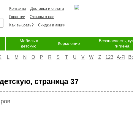
Контакты
Доставка и оплата
Гарантии
Отзывы о нас
Как выбрать?
Скидки и акции
Мебель в
Безопасность, ку
Кормление
детскую
гигиена
K
L
M
N
O
P
R
S
T
U
V
W
Z
123
А-Я
В
детскую, страница 37
аров