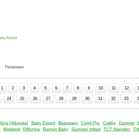
aby Amore
Предзаказ
1
2
3
4
5
6
7
8
9
10
11
12
24
25
26
27
28
29
30
31
32
33
King (Advesta)
Baby Expert
Beaneasy
Comf-Pro
Cubby
Duorest
x
Miniland
Rifforma
Roman Baby
Summer Infant
TCT Nanotec
Tri