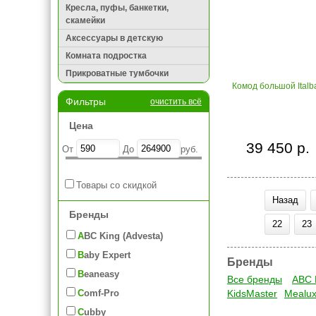
Кресла, пуфы, банкетки,
скамейки
Аксессуары в детскую
Комната подростка
Прикроватные тумбочки
Комод большой Italb
Фильтры
очистить всё
Цена
39 450 р.
От
До
руб.
Товары со скидкой
Назад
Бренды
22
23
ABC King (Advesta)
Baby Expert
Бренды
Beaneasy
Все бренды
ABC 
Comf-Pro
KidsMaster
Mealu
Cubby