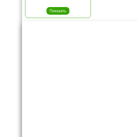
Креслашоп
Как выбр
Контакты
Все про авт
Доставка и оплата
Форум
Гарантии
Блог
Отзывы о нас
8(495)109-20-80
8(800)1000-955
Москва, Новохорошёвский пр-д, 18