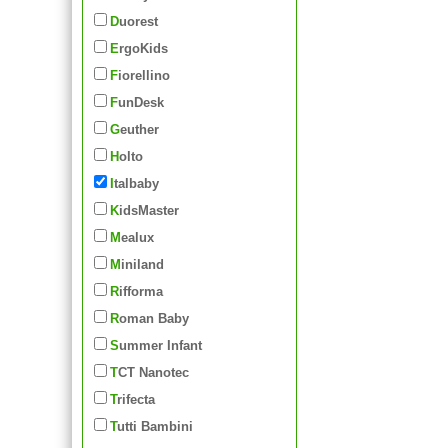
Duorest
ErgoKids
Fiorellino
FunDesk
Geuther
Holto
Italbaby
KidsMaster
Mealux
Miniland
Rifforma
Roman Baby
Summer Infant
TCT Nanotec
Trifecta
Tutti Bambini