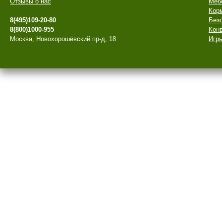
Отзывы о нас
Меб
Кор
8(495)109-20-80
Безо
8(800)1000-955
Конв
Москва, Новохорошёвский пр-д, 18
Игры