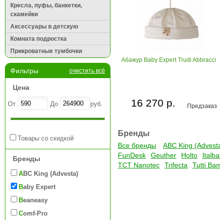
Кресла, пуфы, банкетки,
скамейки
Аксессуары в детскую
Комната подростка
Прикроватные тумбочки
Абажур Baby Expert Trudi Abbracci
Фильтры
очистить всё
Цена
16 270 р.
От
До
руб.
Предзаказ
Бренды
Товары со скидкой
Все бренды
ABC King (Advest
FunDesk
Geuther
Holto
Italb
Бренды
TCT Nanotec
Trifecta
Tutti Ba
ABC King (Advesta)
Baby Expert
Beaneasy
Comf-Pro