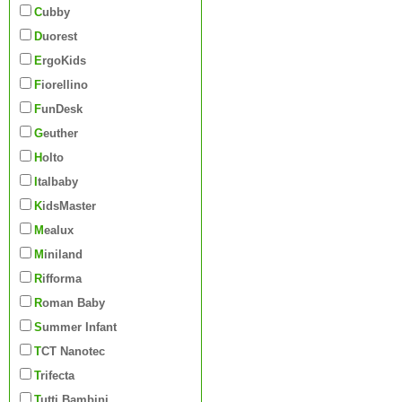
Cubby
Duorest
ErgoKids
Fiorellino
FunDesk
Geuther
Holto
Italbaby
KidsMaster
Mealux
Miniland
Rifforma
Roman Baby
Summer Infant
TCT Nanotec
Trifecta
Tutti Bambini