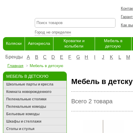
Конта
Гарант
Как вы
Город не определен
Кроватки и
Мебель в
Коляски
Автокресла
колыбели
детскую
Бренды
A
B
C
D
E
F
G
H
I
J
K
L
M
Главная
Мебель в детскую
МЕБЕЛЬ В ДЕТСКУЮ
Мебель в детску
Школьные парты и кресла
Комната новорожденного
Пеленальные столики
Всего 2 товара
Пеленальные комоды
Бельевые комоды
Шкафы и стеллажи
Столы и стулья