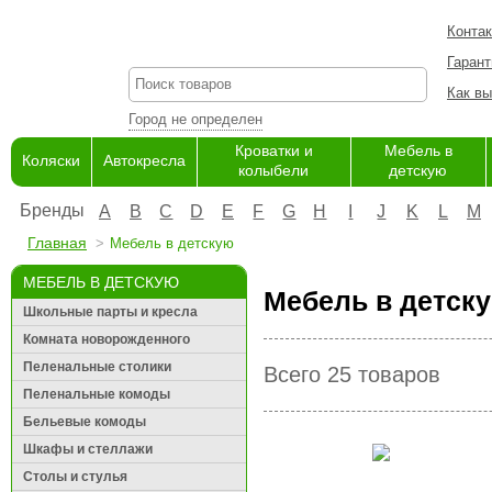
Конта
Гарант
Как вы
Город не определен
Кроватки и
Мебель в
Коляски
Автокресла
колыбели
детскую
Бренды
A
B
C
D
E
F
G
H
I
J
K
L
M
Главная
Мебель в детскую
МЕБЕЛЬ В ДЕТСКУЮ
Мебель в детску
Школьные парты и кресла
Комната новорожденного
Пеленальные столики
Всего 25 товаров
Пеленальные комоды
Бельевые комоды
Шкафы и стеллажи
Столы и стулья