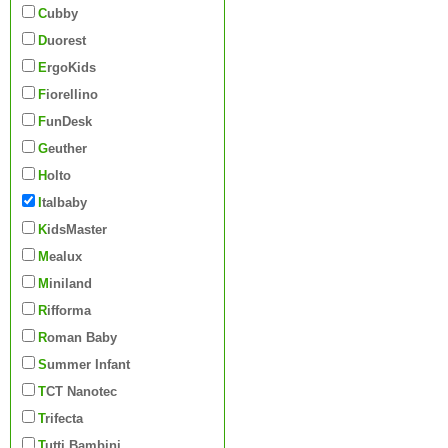
Cubby
Duorest
ErgoKids
Fiorellino
FunDesk
Geuther
Holto
Italbaby
KidsMaster
Mealux
Miniland
Rifforma
Roman Baby
Summer Infant
TCT Nanotec
Trifecta
Tutti Bambini