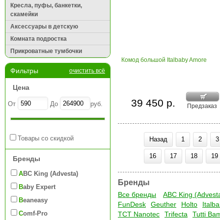
Кресла, пуфы, банкетки,
скамейки
Аксессуары в детскую
Комната подростка
Прикроватные тумбочки
Комод большой Italbaby Amore
Фильтры
очистить всё
Цена
39 450 р.
От
До
руб.
Предзаказ
Товары со скидкой
Назад
1
2
3
16
17
18
19
Бренды
ABC King (Advesta)
Бренды
Baby Expert
Все бренды
ABC King (Advest
Beaneasy
FunDesk
Geuther
Holto
Italb
Comf-Pro
TCT Nanotec
Trifecta
Tutti Ba