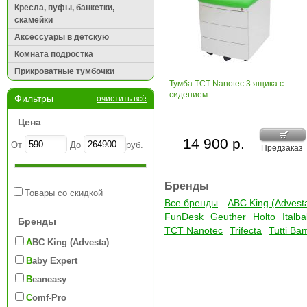
Кресла, пуфы, банкетки,
скамейки
Аксессуары в детскую
Комната подростка
Прикроватные тумбочки
Тумба ТСТ Nanotec 3 ящика с
сидением
Фильтры
очистить всё
Цена
14 900 р.
От
До
руб.
Предзаказ
Бренды
Товары со скидкой
Все бренды
ABC King (Advest
FunDesk
Geuther
Holto
Italb
Бренды
TCT Nanotec
Trifecta
Tutti Ba
ABC King (Advesta)
Baby Expert
Beaneasy
Comf-Pro