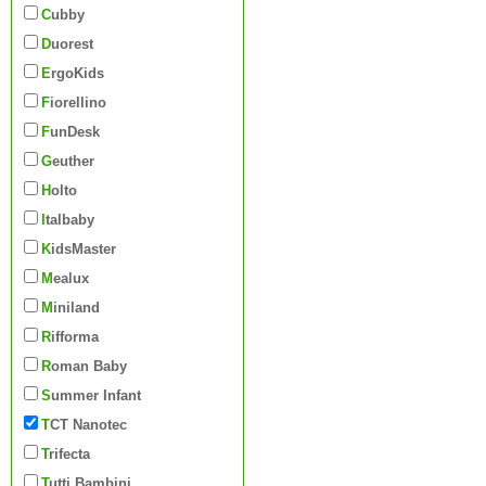
Cubby
Duorest
ErgoKids
Fiorellino
FunDesk
Geuther
Holto
Italbaby
KidsMaster
Mealux
Miniland
Rifforma
Roman Baby
Summer Infant
TCT Nanotec
Trifecta
Tutti Bambini