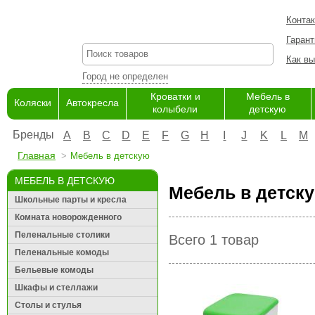
Конта
Гарант
Как вы
Город не определен
Кроватки и
Мебель в
Коляски
Автокресла
колыбели
детскую
Бренды
A
B
C
D
E
F
G
H
I
J
K
L
M
Главная
Мебель в детскую
МЕБЕЛЬ В ДЕТСКУЮ
Мебель в детску
Школьные парты и кресла
Комната новорожденного
Пеленальные столики
Всего 1 товар
Пеленальные комоды
Бельевые комоды
Шкафы и стеллажи
Столы и стулья