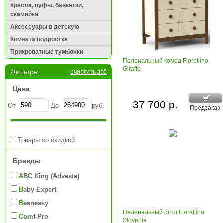
Кресла, пуфы, банкетки,
скамейки
Аксессуары в детскую
Комната подростка
Прикроватные тумбочки
Пеленальный комод Fiorellino
Giraffe
Фильтры
очистить всё
Цена
37 700 р.
От
До
руб.
Предзаказ
Товары со скидкой
Бренды
ABC King (Advesta)
Baby Expert
Beaneasy
Пеленальный стол Fiorellino
Comf-Pro
Slovenia