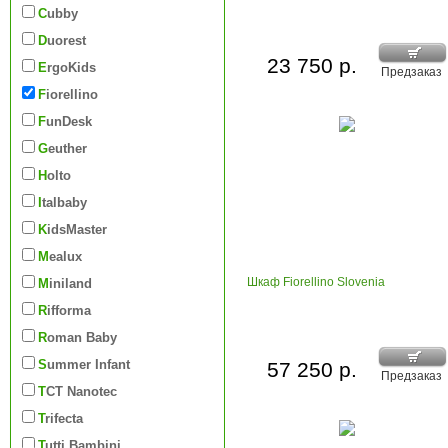
Cubby
Duorest
23 750 р.
ErgoKids
Предзаказ
Fiorellino
FunDesk
Geuther
Holto
Italbaby
KidsMaster
Mealux
Шкаф Fiorellino Slovenia
Miniland
Rifforma
Roman Baby
Summer Infant
57 250 р.
Предзаказ
TCT Nanotec
Trifecta
Tutti Bambini