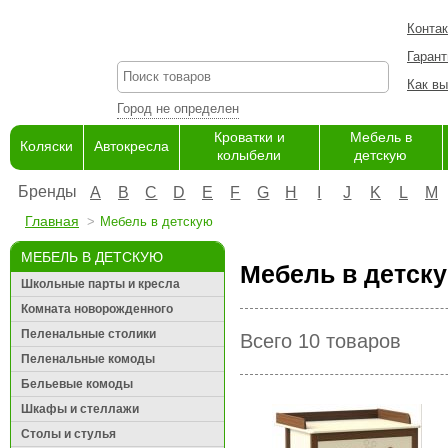
Конта
Гарант
Как вы
Город не определен
Кроватки и
Мебель в
Коляски
Автокресла
колыбели
детскую
Бренды
A
B
C
D
E
F
G
H
I
J
K
L
M
Главная
Мебель в детскую
МЕБЕЛЬ В ДЕТСКУЮ
Мебель в детску
Школьные парты и кресла
Комната новорожденного
Пеленальные столики
Всего 10 товаров
Пеленальные комоды
Бельевые комоды
Шкафы и стеллажи
Столы и стулья