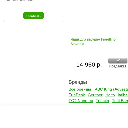
Ящик для игрушек Fiorellino
Slovenia
14 950 р.
Предзаказ
Бренды
Все бренды
ABC King (Advest
FunDesk
Geuther
Holto
Italb
TCT Nanotec
Trifecta
Tutti Ba