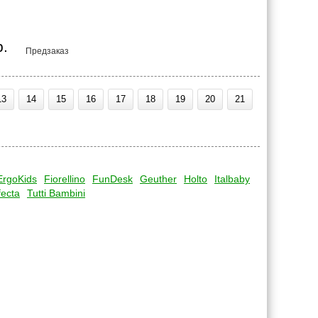
р.
Предзаказ
13
14
15
16
17
18
19
20
21
ErgoKids
Fiorellino
FunDesk
Geuther
Holto
Italbaby
fecta
Tutti Bambini