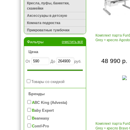
Кресла, пуфы, банкетки,
скамейки
Аксессуары в детскую
Комната подростка
Прикроватные тумбочки
Комплект парта Fun
Grey + кресло Agosto
Фильтры
очистить всё
Цена
48 990 р.
От
До
руб.
Товары со скидкой
Бренды
ABC King (Advesta)
Baby Expert
Beaneasy
Комплект парта Fun
Comf-Pro
Grey + кресло Bravo 