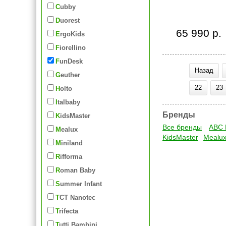
Cubby
Duorest
65 990 р.
ErgoKids
Fiorellino
FunDesk
Назад
Geuther
22
23
Holto
Italbaby
Бренды
KidsMaster
Все бренды
ABC 
Mealux
KidsMaster
Mealu
Miniland
Rifforma
Roman Baby
Summer Infant
TCT Nanotec
Trifecta
Tutti Bambini