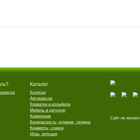
ать?
Каталог
окресла
Коляски
Автокресла
Кроватки и колыбели
Мебель в детскую
Кормление
Сайт не являет
Безопасность, купание, гигиена
Конверты, слинги
Игры, игрушки