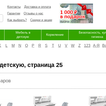
Контакты
Доставка и оплата
Гарантии
Отзывы о нас
Как выбрать?
Скидки и акции
Мебель в
Безопасность, ку
Кормление
детскую
гигиена
K
L
M
N
O
P
R
S
T
U
V
W
Z
123
А-Я
В
детскую, страница 25
варов