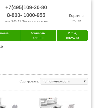
+7(495)109-20-80
8-800- 1000-955
Корзина
пустая
пн-вс 9:00- 21:00
время московское
пание,
Конверты,
Игры,
слинги
игрушки
се
по популярности
Сортировать: