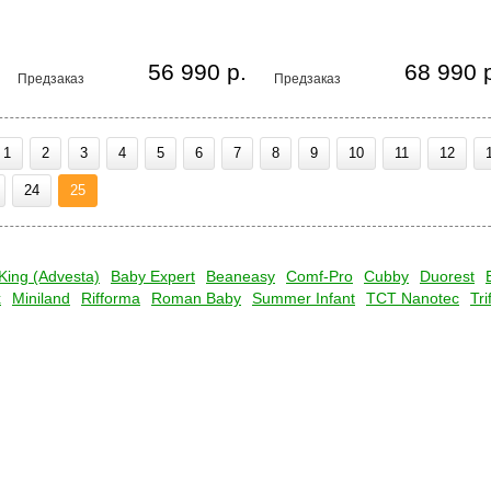
56 990 р.
68 990 
Предзаказ
Предзаказ
1
2
3
4
5
6
7
8
9
10
11
12
24
25
King (Advesta)
Baby Expert
Beaneasy
Comf-Pro
Cubby
Duorest
x
Miniland
Rifforma
Roman Baby
Summer Infant
TCT Nanotec
Tri