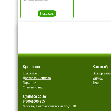
Креслашоп
Как выбр
Контакты
Все про авт
Доставка и оплата
Форум
Гарантии
Блог
Отзывы о нас
8(495)109-20-80
8(800)1000-955
Москва, Новохорошёвский пр-д, 18