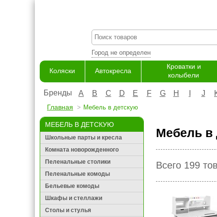
Город не определен
Кроватки и
Коляски
Автокресла
колыбели
Бренды
A
B
C
D
E
F
G
H
I
J
Главная
Мебель в детскую
МЕБЕЛЬ В ДЕТСКУЮ
Мебель в 
Школьные парты и кресла
Комната новорожденного
Пеленальные столики
Всего 199 то
Пеленальные комоды
Бельевые комоды
Шкафы и стеллажи
Столы и стулья